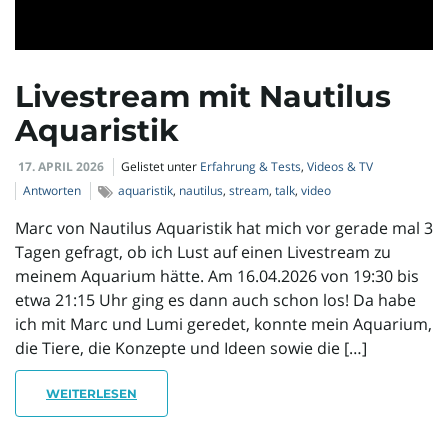
l
Livestream mit Nautilus
t
Aquaristik
17. APRIL 2026
Gelistet unter
Erfahrung & Tests
,
Videos & TV
e
Antworten
aquaristik
,
nautilus
,
stream
,
talk
,
video
Marc von Nautilus Aquaristik hat mich vor gerade mal 3
Tagen gefragt, ob ich Lust auf einen Livestream zu
N
meinem Aquarium hätte. Am 16.04.2026 von 19:30 bis
etwa 21:15 Uhr ging es dann auch schon los! Da habe
ich mit Marc und Lumi geredet, konnte mein Aquarium,
a
die Tiere, die Konzepte und Ideen sowie die […]
WEITERLESEN
v