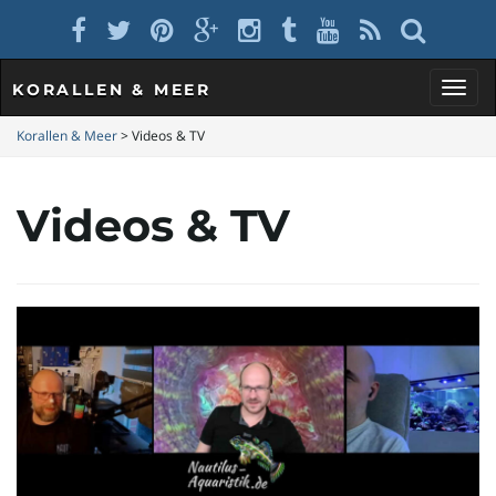
KORALLEN & MEER
S
Korallen & Meer
>
Videos & TV
Videos & TV
c
h
a