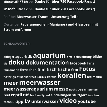
ทดลองเล่นสล็อต
bei
Danke für über 750 Facebook-Fans :)
บาคาร่า ufa11k
bei
Danke für über 750 Facebook-Fans :)
Ralf
bei
Meerwasser-Traum: Umsetzung Teil 1
Oertel
bei
Feueranemonen (Manjanos) und Glasrosen mit
Strom entfernen
SCHLAGWÖRTER:
aquarium
aquaristik
bilder
ableger
beleuchtung
arte
doku
dokumentation
facebook
fans
diy
Fotos
fisch
fische
film
fernsehen
foto
faunamarin
korallen
led
makro
futter
great barrier reef
karibik
koralle
meerwasser
meer
meerwasseraquarium
messe
ozean
nacht
pumpe
reptil
riff
reef
sindelfingen
stuttgart
Seafriendlyreef
tauchen
video
tv
youtube
unterwasser
tipp
technik