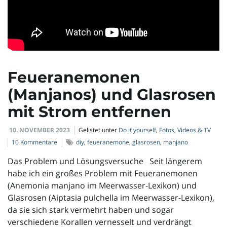
Feueranemonen
(Manjanos) und Glasrosen
mit Strom entfernen
10. NOVEMBER 2023
Gelistet unter
Do it yourself
,
Fotos
,
Videos & TV
10 Kommentare
diy
,
feueranemone
,
glasrosen
,
manjano
Das Problem und Lösungsversuche Seit längerem
habe ich ein großes Problem mit Feueranemonen
(Anemonia manjano im Meerwasser-Lexikon) und
Glasrosen (Aiptasia pulchella im Meerwasser-Lexikon),
da sie sich stark vermehrt haben und sogar
verschiedene Korallen vernesselt und verdrängt