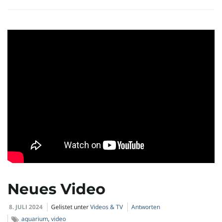
i
g
a
t
Neues Video
i
8. JULI 2024
Gelistet unter
Videos & TV
Antworten
aquarium
,
video