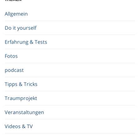
b
e
Allgemein
g
r
Do it yourself
i
f
Erfahrung & Tests
f
.
Fotos
.
.
podcast
Tipps & Tricks
Traumprojekt
Veranstaltungen
Videos & TV