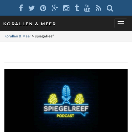
KORALLEN & MEER
S
Korallen & Meer
>
spiegelreef
c
h
a