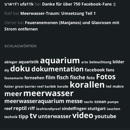
บาคาร่า ufa11k
bei
Danke für über 750 Facebook-Fans :)
Ralf
bei
Meerwasser-Traum: Umsetzung Teil 1
Oertel
bei
Feueranemonen (Manjanos) und Glasrosen mit
Strom entfernen
SCHLAGWÖRTER:
aquarium
aquaristik
bilder
ableger
beleuchtung
arte
doku
dokumentation
facebook
fans
diy
Fotos
fisch
fische
film
fernsehen
foto
faunamarin
korallen
led
makro
futter
great barrier reef
karibik
koralle
meerwasser
meer
meerwasseraquarium
messe
ozean
nacht
pumpe
reptil
riff
reef
sindelfingen
stuttgart
Seafriendlyreef
tauchen
video
tv
youtube
unterwasser
tipp
technik