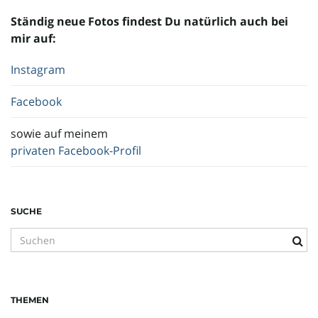
Ständig neue Fotos findest Du natürlich auch bei
o
mir auf:
Instagram
n
Facebook
sowie auf meinem
privaten Facebook-Profil
u
m
SUCHE
S
u
c
h
THEMEN
b