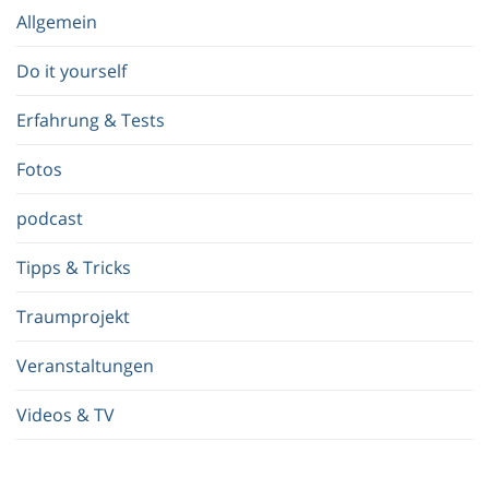
e
Allgemein
g
r
Do it yourself
i
f
Erfahrung & Tests
f
.
Fotos
.
.
podcast
Tipps & Tricks
Traumprojekt
Veranstaltungen
Videos & TV