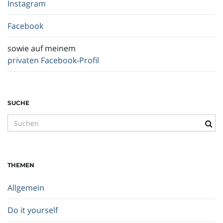
Instagram
Facebook
sowie auf meinem
privaten Facebook-Profil
SUCHE
S
u
c
h
THEMEN
b
e
Allgemein
g
r
Do it yourself
i