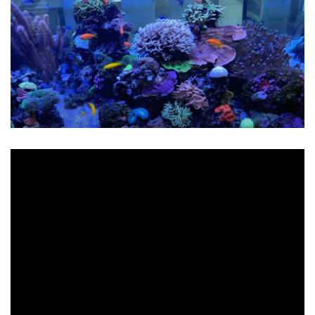
l
t
e
N
a
v