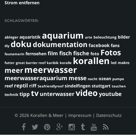
Strom entfernen
SCHLAGWÖRTER:
aquarium
aquaristik
bilder
ableger
beleuchtung
arte
doku
dokumentation
facebook
fans
diy
Fotos
fisch
fische
film
fernsehen
foto
faunamarin
korallen
led
makro
futter
great barrier reef
karibik
koralle
meerwasser
meer
meerwasseraquarium
messe
ozean
nacht
pumpe
reptil
riff
reef
sindelfingen
stuttgart
Seafriendlyreef
tauchen
video
tv
youtube
unterwasser
tipp
technik
© 2026 Korallen & Meer |
Impressum
|
Datenschutz