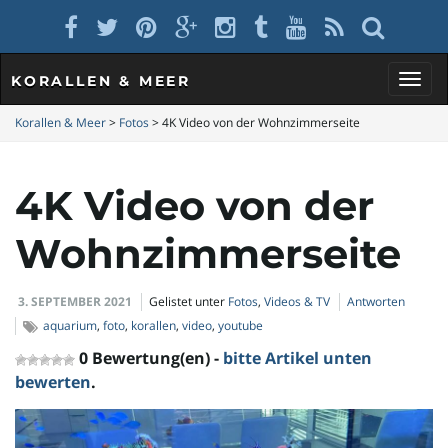
KORALLEN & MEER
S
Korallen & Meer
>
Fotos
>
4K Video von der Wohnzimmerseite
4K Video von der
c
Wohnzimmerseite
h
3. SEPTEMBER 2021
Gelistet unter
Fotos
,
Videos & TV
Antworten
aquarium
,
foto
,
korallen
,
video
,
youtube
0 Bewertung(en) -
bitte Artikel unten
a
bewerten
.