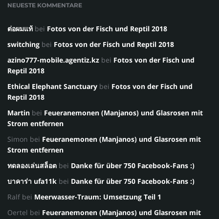
NEUESTE KOMMENTARE
ต่อผมแท้
bei
Fotos von der Fisch und Reptil 2018
switching
bei
Fotos von der Fisch und Reptil 2018
azino777-mobile.agentiz.kz
bei
Fotos von der Fisch und
Reptil 2018
Ethical Elephant Sanctuary
bei
Fotos von der Fisch und
Reptil 2018
Martin
bei
Feueranemonen (Manjanos) und Glasrosen mit
Strom entfernen
Simon
bei
Feueranemonen (Manjanos) und Glasrosen mit
Strom entfernen
ทดลองเล่นสล็อต
bei
Danke für über 750 Facebook-Fans :)
บาคาร่า ufa11k
bei
Danke für über 750 Facebook-Fans :)
Ralf
bei
Meerwasser-Traum: Umsetzung Teil 1
Oertel
bei
Feueranemonen (Manjanos) und Glasrosen mit