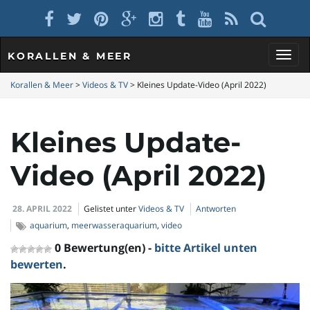
KORALLEN & MEER
S
Korallen & Meer
>
Videos & TV
>
Kleines Update-Video (April 2022)
Kleines Update-
c
Video (April 2022)
h
28. APRIL 2022
Gelistet unter
Videos & TV
Antworten
aquarium
,
meerwasseraquarium
,
video
0 Bewertung(en) -
bitte Artikel unten
a
bewerten
.