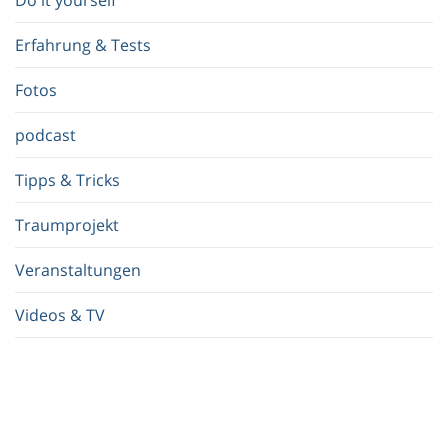
Do it yourself
i
f
Erfahrung & Tests
f
.
Fotos
.
.
podcast
Tipps & Tricks
Traumprojekt
Veranstaltungen
Videos & TV