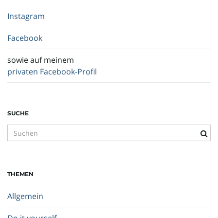
Instagram
Facebook
sowie auf meinem
privaten Facebook-Profil
SUCHE
S
u
c
h
THEMEN
b
e
Allgemein
g
r