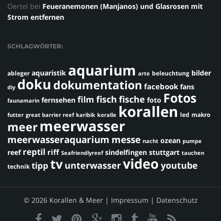
Oertel
bei
Feueranemonen (Manjanos) und Glasrosen mit
Strom entfernen
SCHLAGWÖRTER:
aquarium
aquaristik
bilder
ableger
beleuchtung
arte
doku
dokumentation
facebook
fans
diy
Fotos
fisch
fische
film
fernsehen
foto
faunamarin
korallen
led
makro
futter
great barrier reef
karibik
koralle
meerwasser
meer
meerwasseraquarium
messe
ozean
nacht
pumpe
reptil
riff
reef
sindelfingen
stuttgart
Seafriendlyreef
tauchen
video
tv
youtube
unterwasser
tipp
technik
© 2026 Korallen & Meer |
Impressum
|
Datenschutz