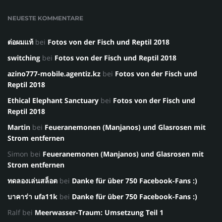
NEUESTE KOMMENTARE
ต่อผมแท้
bei
Fotos von der Fisch und Reptil 2018
switching
bei
Fotos von der Fisch und Reptil 2018
azino777-mobile.agentiz.kz
bei
Fotos von der Fisch und
Reptil 2018
Ethical Elephant Sanctuary
bei
Fotos von der Fisch und
Reptil 2018
Martin
bei
Feueranemonen (Manjanos) und Glasrosen mit
Strom entfernen
Simon
bei
Feueranemonen (Manjanos) und Glasrosen mit
Strom entfernen
ทดลองเล่นสล็อต
bei
Danke für über 750 Facebook-Fans :)
บาคาร่า ufa11k
bei
Danke für über 750 Facebook-Fans :)
Ralf
bei
Meerwasser-Traum: Umsetzung Teil 1