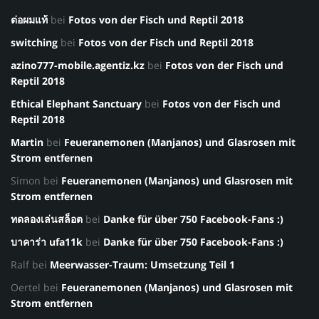
ต่อผมแท้
bei
Fotos von der Fisch und Reptil 2018
switching
bei
Fotos von der Fisch und Reptil 2018
azino777-mobile.agentiz.kz
bei
Fotos von der Fisch und
Reptil 2018
Ethical Elephant Sanctuary
bei
Fotos von der Fisch und
Reptil 2018
Martin
bei
Feueranemonen (Manjanos) und Glasrosen mit
Strom entfernen
Simon
bei
Feueranemonen (Manjanos) und Glasrosen mit
Strom entfernen
ทดลองเล่นสล็อต
bei
Danke für über 750 Facebook-Fans :)
บาคาร่า ufa11k
bei
Danke für über 750 Facebook-Fans :)
Ralf
bei
Meerwasser-Traum: Umsetzung Teil 1
Oertel
bei
Feueranemonen (Manjanos) und Glasrosen mit
Strom entfernen