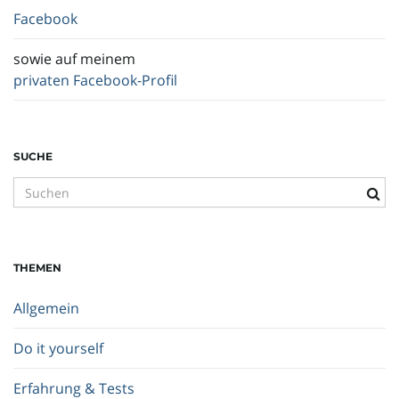
Facebook
sowie auf meinem
privaten Facebook-Profil
SUCHE
S
u
c
h
THEMEN
b
e
Allgemein
g
r
Do it yourself
i
f
Erfahrung & Tests