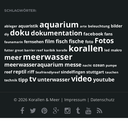
SCHLAGWÖRTER:
aquarium
aquaristik
bilder
ableger
beleuchtung
arte
doku
dokumentation
facebook
fans
diy
Fotos
fisch
fische
film
fernsehen
foto
faunamarin
korallen
led
makro
futter
great barrier reef
karibik
koralle
meerwasser
meer
meerwasseraquarium
messe
ozean
nacht
pumpe
reptil
riff
reef
sindelfingen
stuttgart
Seafriendlyreef
tauchen
video
tv
youtube
unterwasser
tipp
technik
© 2026 Korallen & Meer |
Impressum
|
Datenschutz