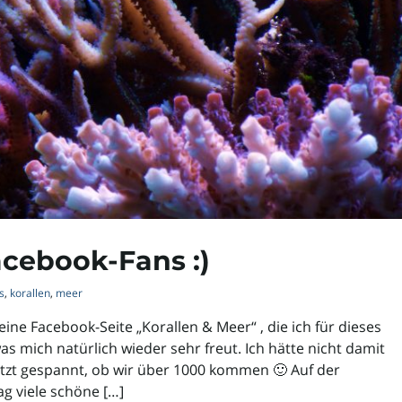
acebook-Fans :)
s
,
korallen
,
meer
Meine Facebook-Seite „Korallen & Meer“ , die ich für dieses
was mich natürlich wieder sehr freut. Ich hätte nicht damit
tzt gespannt, ob wir über 1000 kommen 🙂 Auf der
g viele schöne […]