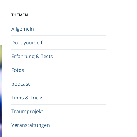
c
h
THEMEN
b
e
Allgemein
g
r
Do it yourself
i
f
Erfahrung & Tests
f
.
Fotos
.
.
podcast
Tipps & Tricks
Traumprojekt
Veranstaltungen