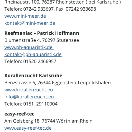
Rheinaustr. 100,
76287 Rheinstetten ( bei Karlsruhe )
Telefon: 07242 933697, F
ax: 07242 933698
www.mini-meer.de
kontakt@mini-meer.de
Reefmaniac – Patrick Hoffmann
Blumenstraße 4, 76297 Stutensee
www.ph-aquaristik.de
kontakt@ph-aquaristik.de
Telefon: 01520 2466957
Korallenzucht Karlsruhe
Benzstrasse 6, 76344 Eggenstein-Leopoldshafen
www.korallenzucht.eu
info@korallenzucht.eu
Telefon: 0151 29110904
easy-reef-tec
Am Geisberg 18, 76744 Wörth am Rhein
www.easy-reef-tec.de