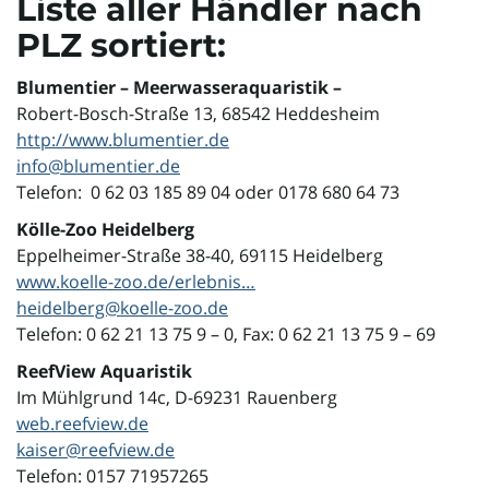
Liste aller Händler nach
PLZ sortiert:
i
Blumentier – Meerwasseraquaristik –
Robert-Bosch-Straße
13,
68542 Heddesheim
http://www.blumentier.de
info@blumentier.de
g
Telefon: 0 62 03 185 89 04 oder 0178 680 64 73
Kölle-Zoo Heidelberg
Eppelheimer-Straße 38-40, 69115 Heidelberg
a
www.koelle-zoo.de/erlebnis…
heidelberg@koelle-zoo.de
Telefon: 0 62 21 13 75 9 – 0, Fax: 0 62 21 13 75 9 – 69
t
ReefView Aquaristik
Im Mühlgrund 14c, D-69231 Rauenberg
web.reefview.de
i
kaiser@reefview.de
Telefon: 0157 71957265