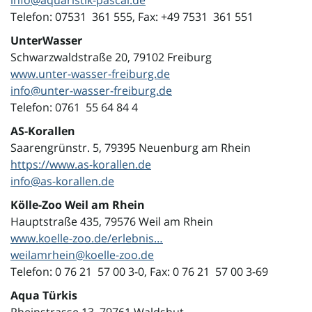
info@aquaristik-pascal.de
Telefon: 07531 361 555, Fax: +49 7531 361 551
UnterWasser
Schwarzwaldstraße 20, 79102 Freiburg
www.unter-wasser-freiburg.de
info@unter-wasser-freiburg.de
Telefon: 0761 55 64 84 4
AS-Korallen
Saarengrünstr.
5,
79395 Neuenburg am Rhein
https://www.as-korallen.de
info@as-korallen.de
Kölle-Zoo Weil am Rhein
Hauptstraße 435, 79576 Weil am Rhein
www.koelle-zoo.de/erlebnis…
weilamrhein@koelle-zoo.de
Telefon: 0 76 21 57 00 3-0, Fax: 0 76 21 57 00 3-69
Aqua Türkis