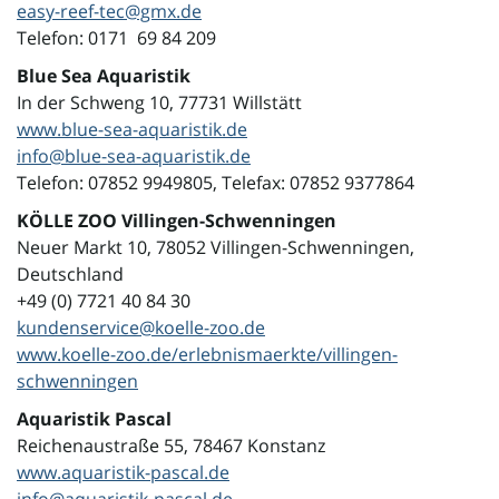
easy-reef-tec@gmx.de
Telefon: 0171 69 84 209
Blue Sea Aquaristik
In der Schweng
10,
77731 Willstätt
www.blue-sea-aquaristik.de
info@blue-sea-aquaristik.de
Telefon: 0
7852 9949805,
Telefax: 07852 9377864
KÖLLE ZOO Villingen-Schwenningen
Neuer Markt 10, 78052 Villingen-Schwenningen,
Deutschland
+49 (0) 7721 40 84 30
kundenservice@koelle-zoo.de
www.koelle-zoo.de/erlebnismaerkte/villingen-
schwenningen
Aquaristik Pascal
Reichenaustraße 55, 78467 Konstanz
www.aquaristik-pascal.de