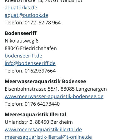
Rheinstrasse 13, 79761 Waldshut
aquatürkis.de
aquat@outlook.de
Telefon: 0172 62 78 964
Bodenseeriff
Nikolausweg 6
88046 Friedrichshafen
bodenseeriff.de
info@bodenseeriff.de
Telefon: 01629397664
Meerwasseraquaristik Bodensee
Eisenbahnstrasse 55/1, 88085 Langenargen
www.meerwasser-aquaristik-bodensee.de
Telefon: 0176 64273440
Meeresaquaristik Illertal
Uhlandstr.3, 88450 Berkheim
www.meeresaquaristik-illertal.de
meeresaquaristik-illertal@t-online.de