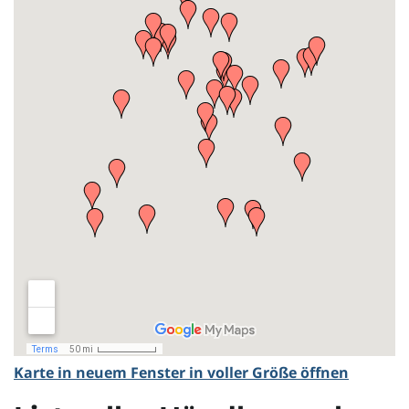
l
t
e
N
a
Karte in neuem Fenster in voller Größe öffnen
v