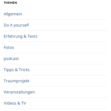
THEMEN
b
e
Allgemein
g
r
Do it yourself
i
f
Erfahrung & Tests
f
.
Fotos
.
.
podcast
Tipps & Tricks
Traumprojekt
Veranstaltungen
Videos & TV