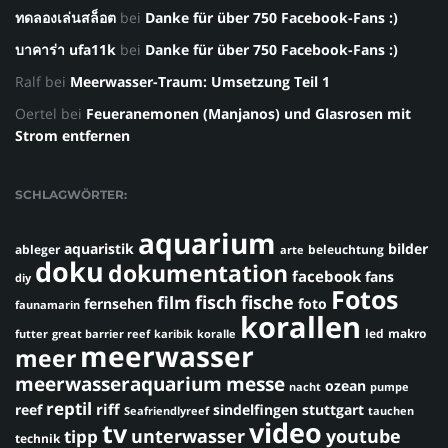
ทดลองเล่นสล็อต
bei
Danke für über 750 Facebook-Fans :)
บาคาร่า ufa11k
bei
Danke für über 750 Facebook-Fans :)
Ralf
bei
Meerwasser-Traum: Umsetzung Teil 1
Oertel
bei
Feueranemonen (Manjanos) und Glasrosen mit
Strom entfernen
SCHLAGWÖRTER:
aquarium
aquaristik
bilder
ableger
beleuchtung
arte
doku
dokumentation
facebook
fans
diy
Fotos
fisch
fische
film
fernsehen
foto
faunamarin
korallen
led
makro
futter
great barrier reef
karibik
koralle
meerwasser
meer
meerwasseraquarium
messe
ozean
nacht
pumpe
reptil
riff
reef
sindelfingen
stuttgart
Seafriendlyreef
tauchen
video
tv
youtube
unterwasser
tipp
technik