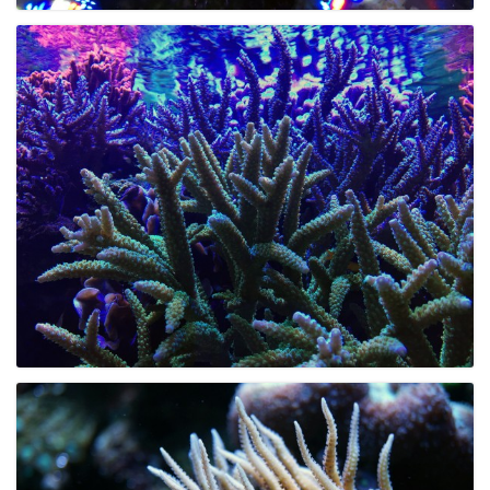
o
n
u
m