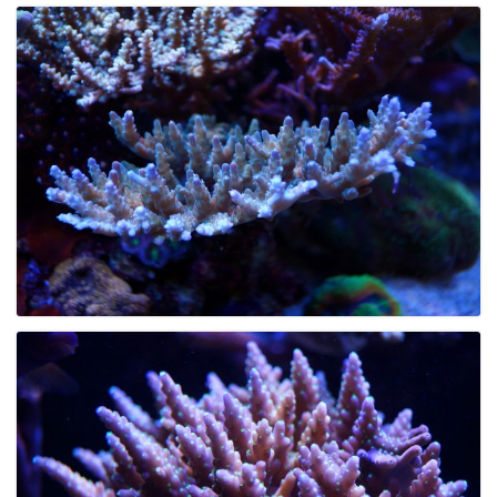
l
t
e
N
a
v