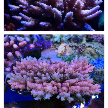
i
g
a
t
i