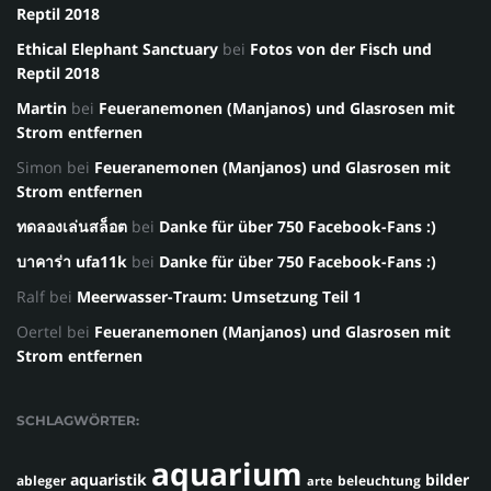
Reptil 2018
Ethical Elephant Sanctuary
bei
Fotos von der Fisch und
Reptil 2018
Martin
bei
Feueranemonen (Manjanos) und Glasrosen mit
Strom entfernen
Simon
bei
Feueranemonen (Manjanos) und Glasrosen mit
Strom entfernen
ทดลองเล่นสล็อต
bei
Danke für über 750 Facebook-Fans :)
บาคาร่า ufa11k
bei
Danke für über 750 Facebook-Fans :)
Ralf
bei
Meerwasser-Traum: Umsetzung Teil 1
Oertel
bei
Feueranemonen (Manjanos) und Glasrosen mit
Strom entfernen
SCHLAGWÖRTER:
aquarium
aquaristik
bilder
ableger
beleuchtung
arte