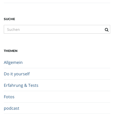
SUCHE
S
u
c
h
THEMEN
b
e
Allgemein
g
r
Do it yourself
i
f
Erfahrung & Tests
f
.
Fotos
.
.
podcast