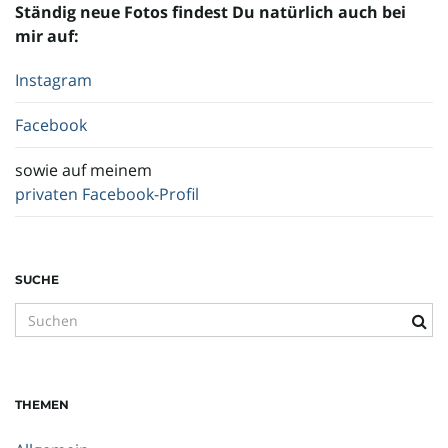
Ständig neue Fotos findest Du natürlich auch bei
mir auf:
Instagram
Facebook
sowie auf meinem
privaten Facebook-Profil
SUCHE
S
u
c
h
THEMEN
b
e