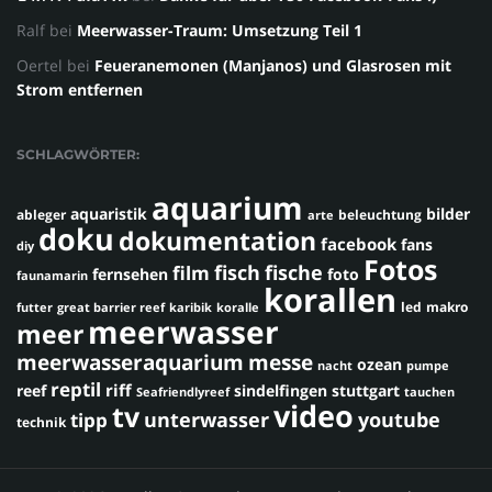
Ralf
bei
Meerwasser-Traum: Umsetzung Teil 1
Oertel
bei
Feueranemonen (Manjanos) und Glasrosen mit
Strom entfernen
SCHLAGWÖRTER:
aquarium
aquaristik
bilder
ableger
beleuchtung
arte
doku
dokumentation
facebook
fans
diy
Fotos
fisch
fische
film
fernsehen
foto
faunamarin
korallen
led
makro
futter
great barrier reef
karibik
koralle
meerwasser
meer
meerwasseraquarium
messe
ozean
nacht
pumpe
reptil
riff
reef
sindelfingen
stuttgart
Seafriendlyreef
tauchen
video
tv
youtube
unterwasser
tipp
technik