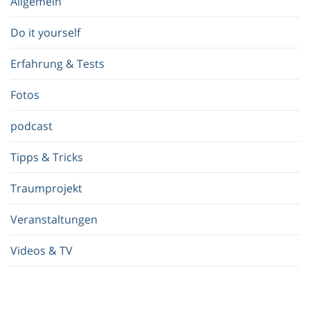
Allgemein
g
r
Do it yourself
i
f
Erfahrung & Tests
f
.
Fotos
.
.
podcast
Tipps & Tricks
Traumprojekt
Veranstaltungen
Videos & TV