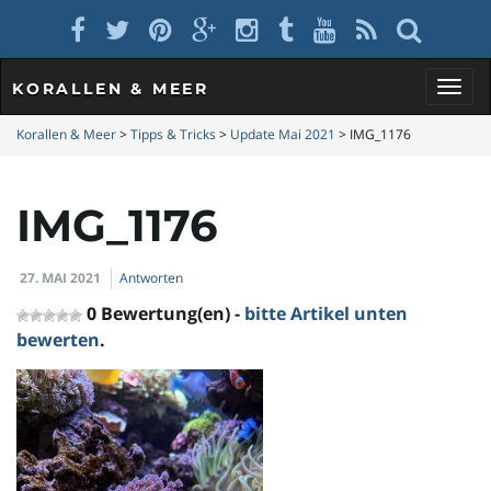
KORALLEN & MEER
S
Korallen & Meer
>
Tipps & Tricks
>
Update Mai 2021
>
IMG_1176
IMG_1176
c
27. MAI 2021
Antworten
h
0 Bewertung(en) -
bitte Artikel unten
bewerten
.
a