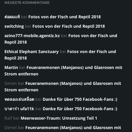
NEUESTE KOMMENTARE
ต่อผมแท้
bei
Fotos von der Fisch und Reptil 2018
switching
bei
Fotos von der Fisch und Reptil 2018
azino777-mobile.agentiz.kz
bei
Fotos von der Fisch und
Reptil 2018
Ethical Elephant Sanctuary
bei
Fotos von der Fisch und
Reptil 2018
Martin
bei
Feueranemonen (Manjanos) und Glasrosen mit
Strom entfernen
Simon
bei
Feueranemonen (Manjanos) und Glasrosen mit
Strom entfernen
ทดลองเล่นสล็อต
bei
Danke für über 750 Facebook-Fans :)
บาคาร่า ufa11k
bei
Danke für über 750 Facebook-Fans :)
Ralf
bei
Meerwasser-Traum: Umsetzung Teil 1
Oertel
bei
Feueranemonen (Manjanos) und Glasrosen mit