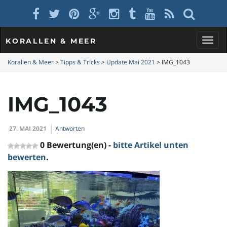
KORALLEN & MEER
S
Korallen & Meer
>
Tipps & Tricks
>
Update Mai 2021
>
IMG_1043
IMG_1043
c
27. MAI 2021
Antworten
h
0 Bewertung(en) -
bitte Artikel unten
bewerten
.
a