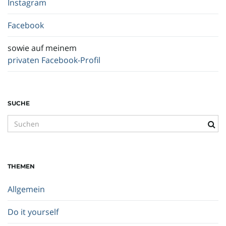
Instagram
Facebook
sowie auf meinem
privaten Facebook-Profil
SUCHE
S
u
c
h
THEMEN
b
e
Allgemein
g
r
Do it yourself
i