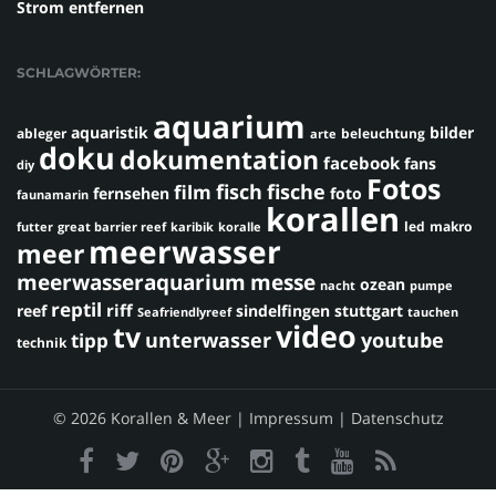
Strom entfernen
SCHLAGWÖRTER:
aquarium
aquaristik
bilder
ableger
beleuchtung
arte
doku
dokumentation
facebook
fans
diy
Fotos
fisch
fische
film
fernsehen
foto
faunamarin
korallen
led
makro
futter
great barrier reef
karibik
koralle
meerwasser
meer
meerwasseraquarium
messe
ozean
nacht
pumpe
reptil
riff
reef
sindelfingen
stuttgart
Seafriendlyreef
tauchen
video
tv
youtube
unterwasser
tipp
technik
© 2026 Korallen & Meer |
Impressum
|
Datenschutz