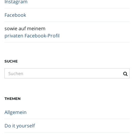
Instagram
Facebook
sowie auf meinem
privaten Facebook-Profil
SUCHE
S
u
c
h
THEMEN
b
e
Allgemein
g
r
Do it yourself
i