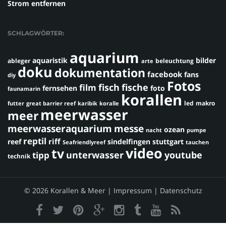
Strom entfernen
SCHLAGWÖRTER:
aquarium
aquaristik
bilder
ableger
beleuchtung
arte
doku
dokumentation
facebook
fans
diy
Fotos
fisch
fische
film
fernsehen
foto
faunamarin
korallen
led
makro
futter
great barrier reef
karibik
koralle
meerwasser
meer
meerwasseraquarium
messe
ozean
nacht
pumpe
reptil
riff
reef
sindelfingen
stuttgart
Seafriendlyreef
tauchen
video
tv
youtube
unterwasser
tipp
technik
© 2026 Korallen & Meer |
Impressum
|
Datenschutz