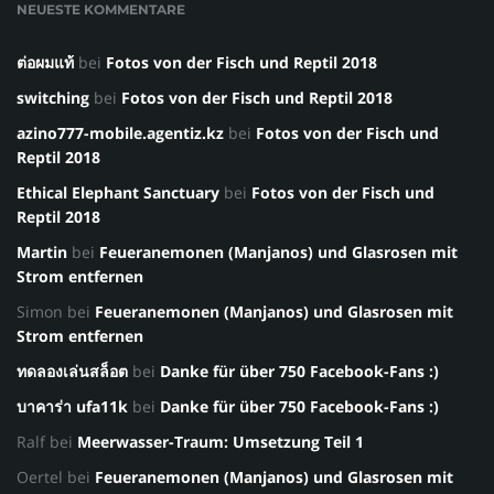
NEUESTE KOMMENTARE
ต่อผมแท้
bei
Fotos von der Fisch und Reptil 2018
switching
bei
Fotos von der Fisch und Reptil 2018
azino777-mobile.agentiz.kz
bei
Fotos von der Fisch und
Reptil 2018
Ethical Elephant Sanctuary
bei
Fotos von der Fisch und
Reptil 2018
Martin
bei
Feueranemonen (Manjanos) und Glasrosen mit
Strom entfernen
Simon
bei
Feueranemonen (Manjanos) und Glasrosen mit
Strom entfernen
ทดลองเล่นสล็อต
bei
Danke für über 750 Facebook-Fans :)
บาคาร่า ufa11k
bei
Danke für über 750 Facebook-Fans :)
Ralf
bei
Meerwasser-Traum: Umsetzung Teil 1
Oertel
bei
Feueranemonen (Manjanos) und Glasrosen mit