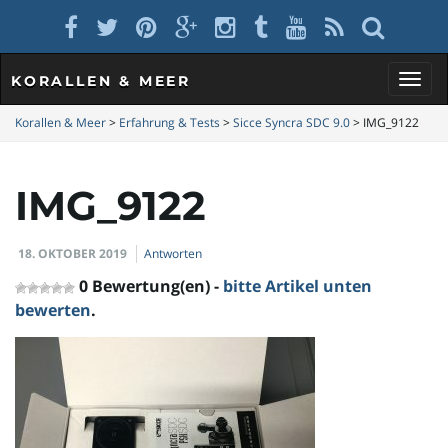
KORALLEN & MEER
S
Korallen & Meer
>
Erfahrung & Tests
>
Sicce Syncra SDC 9.0
>
IMG_9122
IMG_9122
c
18. OKTOBER 2019
Antworten
h
0 Bewertung(en) -
bitte Artikel unten
bewerten
.
a