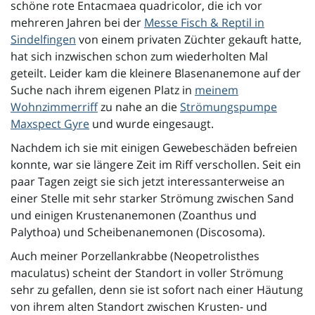
schöne rote Entacmaea quadricolor, die ich vor
mehreren Jahren bei der
Messe Fisch & Reptil in
Sindelfingen
von einem privaten Züchter gekauft hatte,
i
hat sich inzwischen schon zum wiederholten Mal
geteilt. Leider kam die kleinere Blasenanemone auf der
Suche nach ihrem eigenen Platz in
meinem
Wohnzimmerriff
zu nahe an die
Strömungspumpe
g
Maxspect Gyre
und wurde eingesaugt.
Nachdem ich sie mit einigen Gewebeschäden befreien
konnte, war sie längere Zeit im Riff verschollen. Seit ein
a
paar Tagen zeigt sie sich jetzt interessanterweise an
einer Stelle mit sehr starker Strömung zwischen Sand
und einigen Krustenanemonen (Zoanthus und
t
Palythoa) und Scheibenanemonen (Discosoma).
Auch meiner Porzellankrabbe (Neopetrolisthes
maculatus) scheint der Standort in voller Strömung
i
sehr zu gefallen, denn sie ist sofort nach einer Häutung
von ihrem alten Standort zwischen Krusten- und