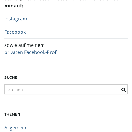
mir auf:
Instagram
Facebook
sowie auf meinem
privaten Facebook-Profil
SUCHE
S
u
c
h
THEMEN
b
e
Allgemein
g