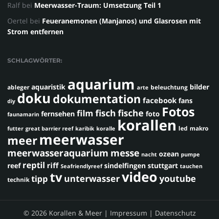
Ralf
bei
Meerwasser-Traum: Umsetzung Teil 1
Oertel
bei
Feueranemonen (Manjanos) und Glasrosen mit
Strom entfernen
SCHLAGWÖRTER:
aquarium
aquaristik
bilder
ableger
beleuchtung
arte
doku
dokumentation
facebook
fans
diy
Fotos
fisch
fische
film
fernsehen
foto
faunamarin
korallen
led
makro
futter
great barrier reef
karibik
koralle
meerwasser
meer
meerwasseraquarium
messe
ozean
nacht
pumpe
reptil
riff
reef
sindelfingen
stuttgart
Seafriendlyreef
tauchen
video
tv
youtube
unterwasser
tipp
technik
© 2026 Korallen & Meer |
Impressum
|
Datenschutz