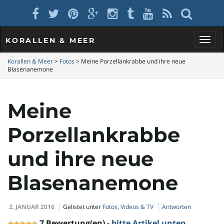
KORALLEN & MEER
S
Korallen & Meer
>
Fotos
>
Meine Porzellankrabbe und ihre neue
Blasenanemone
c
Meine
Porzellankrabbe
h
und ihre neue
Blasenanemone
a
2. JANUAR 2016
Gelistet unter
Fotos
,
Videos & TV
Antworten
7 Bewertung(en) -
bitte Artikel unten