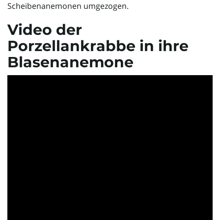
Scheibenanemonen umgezogen.
o
Video der
Porzellankrabbe in ihre
Blasenanemone
n
u
m