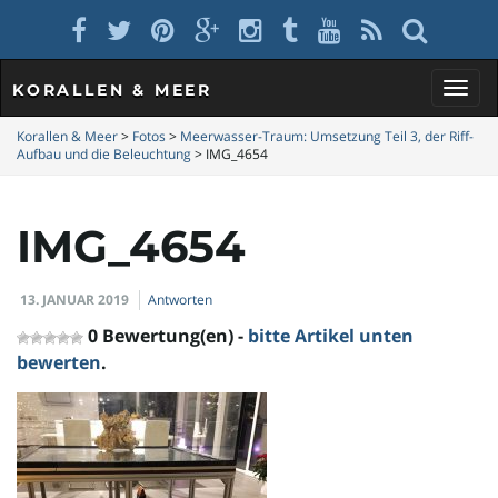
KORALLEN & MEER
S
Korallen & Meer
>
Fotos
>
Meerwasser-Traum: Umsetzung Teil 3, der Riff-
Aufbau und die Beleuchtung
>
IMG_4654
c
IMG_4654
13. JANUAR 2019
Antworten
h
0 Bewertung(en) -
bitte Artikel unten
bewerten
.
a