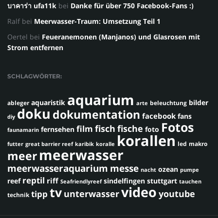
บาคาร่า ufa11k
bei
Danke für über 750 Facebook-Fans :)
Ralf
bei
Meerwasser-Traum: Umsetzung Teil 1
Oertel
bei
Feueranemonen (Manjanos) und Glasrosen mit
Strom entfernen
SCHLAGWÖRTER:
aquarium
aquaristik
bilder
ableger
beleuchtung
arte
doku
dokumentation
facebook
fans
diy
Fotos
fisch
fische
film
fernsehen
foto
faunamarin
korallen
led
makro
futter
great barrier reef
karibik
koralle
meerwasser
meer
meerwasseraquarium
messe
ozean
nacht
pumpe
reptil
riff
reef
sindelfingen
stuttgart
Seafriendlyreef
tauchen
video
tv
youtube
unterwasser
tipp
technik