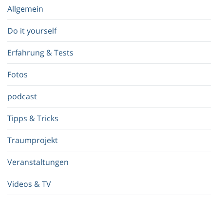
e
Allgemein
g
r
Do it yourself
i
f
Erfahrung & Tests
f
.
Fotos
.
.
podcast
Tipps & Tricks
Traumprojekt
Veranstaltungen
Videos & TV