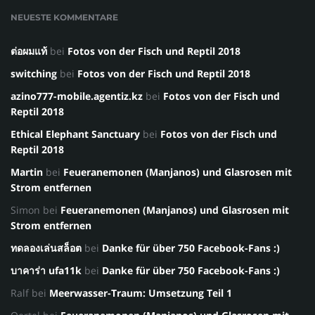
NEUESTE KOMMENTARE
ต่อผมแท้
bei
Fotos von der Fisch und Reptil 2018
switching
bei
Fotos von der Fisch und Reptil 2018
azino777-mobile.agentiz.kz
bei
Fotos von der Fisch und
Reptil 2018
Ethical Elephant Sanctuary
bei
Fotos von der Fisch und
Reptil 2018
Martin
bei
Feueranemonen (Manjanos) und Glasrosen mit
Strom entfernen
Simon
bei
Feueranemonen (Manjanos) und Glasrosen mit
Strom entfernen
ทดลองเล่นสล็อต
bei
Danke für über 750 Facebook-Fans :)
บาคาร่า ufa11k
bei
Danke für über 750 Facebook-Fans :)
Ralf
bei
Meerwasser-Traum: Umsetzung Teil 1