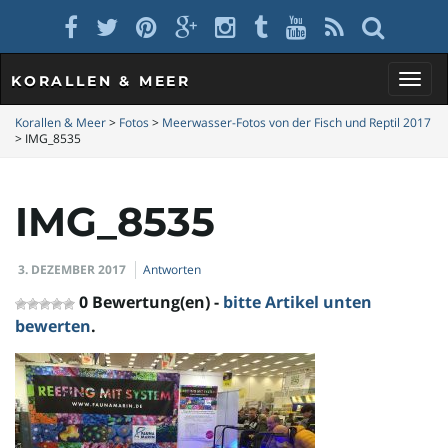
KORALLEN & MEER
S
Korallen & Meer
>
Fotos
>
Meerwasser-Fotos von der Fisch und Reptil 2017
>
IMG_8535
c
IMG_8535
3. DEZEMBER 2017
Antworten
h
0 Bewertung(en) -
bitte Artikel unten
bewerten
.
a