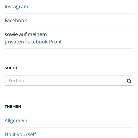
Instagram
Facebook
sowie auf meinem
privaten Facebook-Profil
SUCHE
S
u
c
h
THEMEN
b
e
Allgemein
g
r
Do it yourself
i