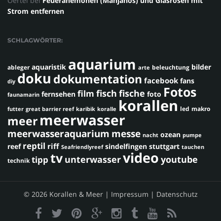
Oertel
bei
Feueranemonen (Manjanos) und Glasrosen mit
Strom entfernen
SCHLAGWÖRTER:
aquarium
aquaristik
bilder
ableger
beleuchtung
arte
doku
dokumentation
facebook
fans
diy
Fotos
fisch
fische
film
fernsehen
foto
faunamarin
korallen
led
makro
futter
great barrier reef
karibik
koralle
meerwasser
meer
meerwasseraquarium
messe
ozean
nacht
pumpe
reptil
riff
reef
sindelfingen
stuttgart
Seafriendlyreef
tauchen
video
tv
youtube
unterwasser
tipp
technik
© 2026 Korallen & Meer |
Impressum
|
Datenschutz