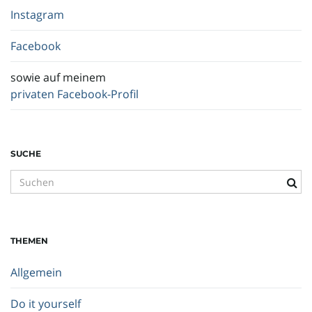
Instagram
Facebook
sowie auf meinem
privaten Facebook-Profil
SUCHE
S
u
c
h
THEMEN
b
e
Allgemein
g
r
Do it yourself
i