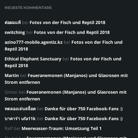
NEUESTE KOMMENTARE
ต่อผมแท้
bei
Fotos von der Fisch und Reptil 2018
switching
bei
Fotos von der Fisch und Reptil 2018
azino777-mobile.agentiz.kz
bei
Fotos von der Fisch und
Reptil 2018
Ethical Elephant Sanctuary
bei
Fotos von der Fisch und
Reptil 2018
Martin
bei
Feueranemonen (Manjanos) und Glasrosen mit
Strom entfernen
Simon
bei
Feueranemonen (Manjanos) und Glasrosen mit
Strom entfernen
ทดลองเล่นสล็อต
bei
Danke für über 750 Facebook-Fans :)
บาคาร่า ufa11k
bei
Danke für über 750 Facebook-Fans :)
Ralf
bei
Meerwasser-Traum: Umsetzung Teil 1