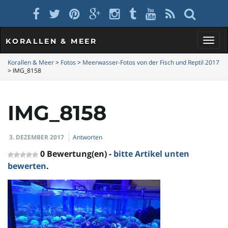
KORALLEN & MEER
S
Korallen & Meer
>
Fotos
>
Meerwasser-Fotos von der Fisch und Reptil 2017
>
IMG_8158
c
IMG_8158
3. DEZEMBER 2017
Antworten
h
0 Bewertung(en) -
bitte Artikel unten
bewerten
.
a