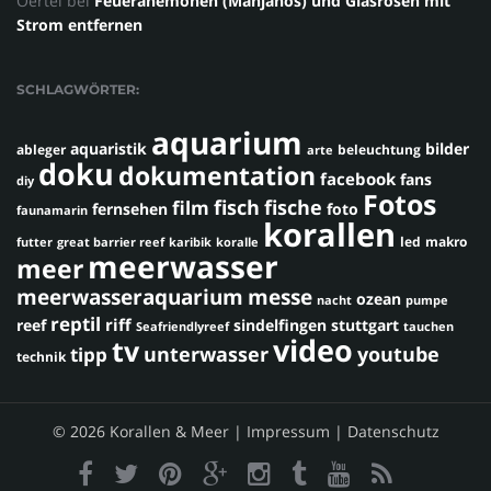
Oertel
bei
Feueranemonen (Manjanos) und Glasrosen mit
Strom entfernen
SCHLAGWÖRTER:
aquarium
aquaristik
bilder
ableger
beleuchtung
arte
doku
dokumentation
facebook
fans
diy
Fotos
fisch
fische
film
fernsehen
foto
faunamarin
korallen
led
makro
futter
great barrier reef
karibik
koralle
meerwasser
meer
meerwasseraquarium
messe
ozean
nacht
pumpe
reptil
riff
reef
sindelfingen
stuttgart
Seafriendlyreef
tauchen
video
tv
youtube
unterwasser
tipp
technik
© 2026 Korallen & Meer |
Impressum
|
Datenschutz