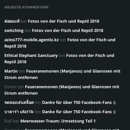
NEUESTE KOMMENTARE
ต่อผมแท้
bei
Fotos von der Fisch und Reptil 2018
switching
bei
Fotos von der Fisch und Reptil 2018
azino777-mobile.agentiz.kz
bei
Fotos von der Fisch und
Reptil 2018
Ethical Elephant Sanctuary
bei
Fotos von der Fisch und
Reptil 2018
Martin
bei
Feueranemonen (Manjanos) und Glasrosen mit
Strom entfernen
Simon
bei
Feueranemonen (Manjanos) und Glasrosen mit
Strom entfernen
ทดลองเล่นสล็อต
bei
Danke für über 750 Facebook-Fans :)
บาคาร่า ufa11k
bei
Danke für über 750 Facebook-Fans :)
Ralf
bei
Meerwasser-Traum: Umsetzung Teil 1