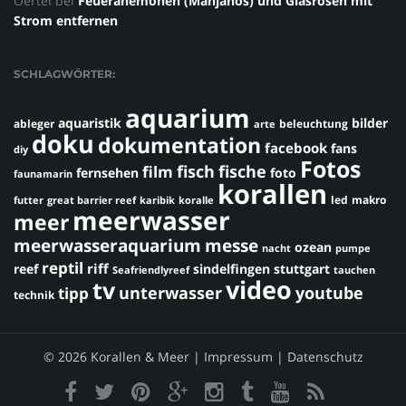
Oertel
bei
Feueranemonen (Manjanos) und Glasrosen mit
Strom entfernen
SCHLAGWÖRTER:
aquarium
aquaristik
bilder
ableger
beleuchtung
arte
doku
dokumentation
facebook
fans
diy
Fotos
fisch
fische
film
fernsehen
foto
faunamarin
korallen
led
makro
futter
great barrier reef
karibik
koralle
meerwasser
meer
meerwasseraquarium
messe
ozean
nacht
pumpe
reptil
riff
reef
sindelfingen
stuttgart
Seafriendlyreef
tauchen
video
tv
youtube
unterwasser
tipp
technik
© 2026 Korallen & Meer |
Impressum
|
Datenschutz