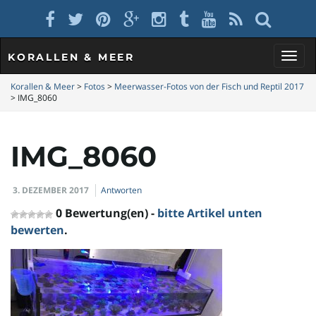
KORALLEN & MEER
S
Korallen & Meer
>
Fotos
>
Meerwasser-Fotos von der Fisch und Reptil 2017
>
IMG_8060
c
IMG_8060
3. DEZEMBER 2017
Antworten
h
0 Bewertung(en) -
bitte Artikel unten
bewerten
.
a