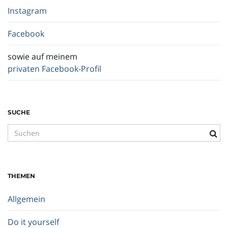
Instagram
Facebook
sowie auf meinem
privaten Facebook-Profil
SUCHE
S
u
c
h
THEMEN
b
e
Allgemein
g
r
Do it yourself
i