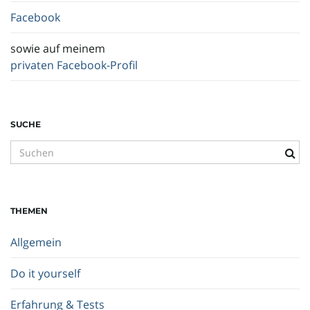
Facebook
sowie auf meinem
privaten Facebook-Profil
SUCHE
S
u
c
h
THEMEN
b
e
Allgemein
g
r
Do it yourself
i
f
Erfahrung & Tests