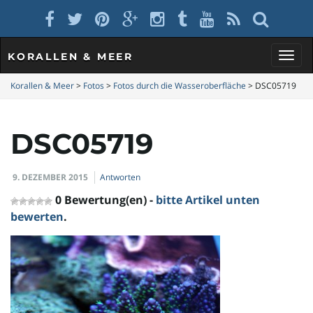
KORALLEN & MEER
S
Korallen & Meer
>
Fotos
>
Fotos durch die Wasseroberfläche
>
DSC05719
DSC05719
c
9. DEZEMBER 2015
Antworten
h
0 Bewertung(en) -
bitte Artikel unten
bewerten
.
a