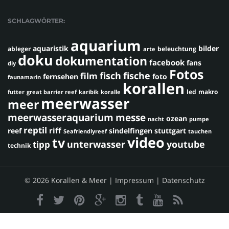
SCHLAGWÖRTER:
aquarium
aquaristik
bilder
ableger
beleuchtung
arte
doku
dokumentation
facebook
fans
diy
Fotos
fisch
fische
film
fernsehen
foto
faunamarin
korallen
led
makro
futter
great barrier reef
karibik
koralle
meerwasser
meer
meerwasseraquarium
messe
ozean
nacht
pumpe
reptil
riff
reef
sindelfingen
stuttgart
Seafriendlyreef
tauchen
video
tv
youtube
unterwasser
tipp
technik
© 2026 Korallen & Meer |
Impressum
|
Datenschutz