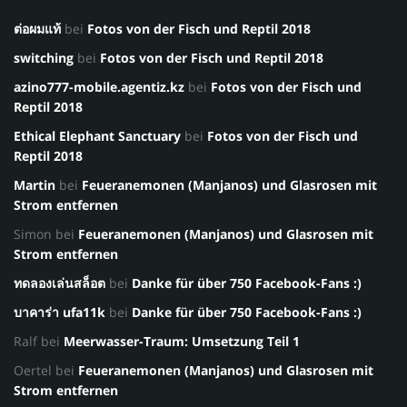
ต่อผมแท้
bei
Fotos von der Fisch und Reptil 2018
switching
bei
Fotos von der Fisch und Reptil 2018
azino777-mobile.agentiz.kz
bei
Fotos von der Fisch und
Reptil 2018
Ethical Elephant Sanctuary
bei
Fotos von der Fisch und
Reptil 2018
Martin
bei
Feueranemonen (Manjanos) und Glasrosen mit
Strom entfernen
Simon
bei
Feueranemonen (Manjanos) und Glasrosen mit
Strom entfernen
ทดลองเล่นสล็อต
bei
Danke für über 750 Facebook-Fans :)
บาคาร่า ufa11k
bei
Danke für über 750 Facebook-Fans :)
Ralf
bei
Meerwasser-Traum: Umsetzung Teil 1
Oertel
bei
Feueranemonen (Manjanos) und Glasrosen mit
Strom entfernen