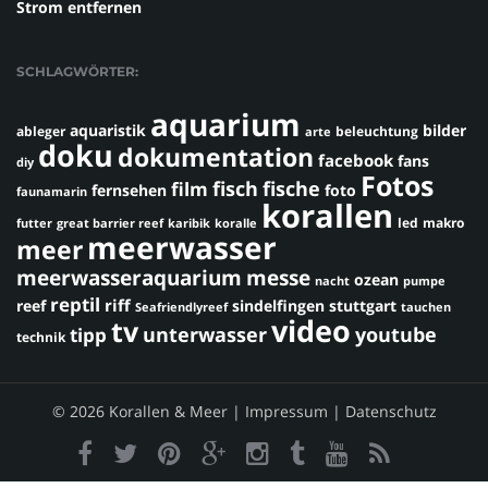
Strom entfernen
SCHLAGWÖRTER:
aquarium
aquaristik
bilder
ableger
beleuchtung
arte
doku
dokumentation
facebook
fans
diy
Fotos
fisch
fische
film
fernsehen
foto
faunamarin
korallen
led
makro
futter
great barrier reef
karibik
koralle
meerwasser
meer
meerwasseraquarium
messe
ozean
nacht
pumpe
reptil
riff
reef
sindelfingen
stuttgart
Seafriendlyreef
tauchen
video
tv
youtube
unterwasser
tipp
technik
© 2026 Korallen & Meer |
Impressum
|
Datenschutz