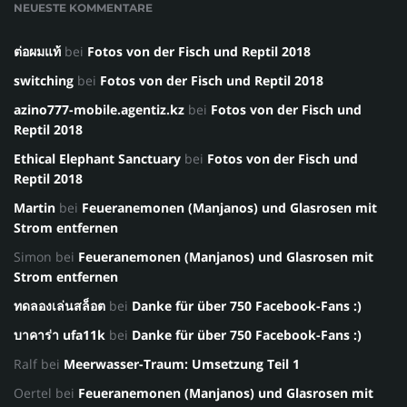
NEUESTE KOMMENTARE
ต่อผมแท้
bei
Fotos von der Fisch und Reptil 2018
switching
bei
Fotos von der Fisch und Reptil 2018
azino777-mobile.agentiz.kz
bei
Fotos von der Fisch und
Reptil 2018
Ethical Elephant Sanctuary
bei
Fotos von der Fisch und
Reptil 2018
Martin
bei
Feueranemonen (Manjanos) und Glasrosen mit
Strom entfernen
Simon
bei
Feueranemonen (Manjanos) und Glasrosen mit
Strom entfernen
ทดลองเล่นสล็อต
bei
Danke für über 750 Facebook-Fans :)
บาคาร่า ufa11k
bei
Danke für über 750 Facebook-Fans :)
Ralf
bei
Meerwasser-Traum: Umsetzung Teil 1
Oertel
bei
Feueranemonen (Manjanos) und Glasrosen mit