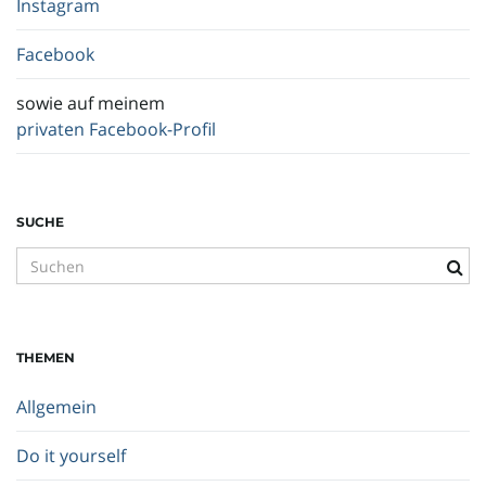
Instagram
Facebook
sowie auf meinem
privaten Facebook-Profil
SUCHE
S
u
c
h
THEMEN
b
e
Allgemein
g
r
Do it yourself
i