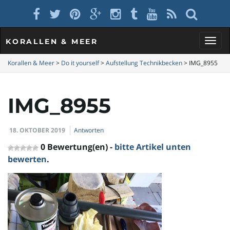
KORALLEN & MEER
S
Korallen & Meer
>
Do it yourself
>
Aufstellung Technikbecken
>
IMG_8955
IMG_8955
c
18. OKTOBER 2019
Antworten
h
0 Bewertung(en) -
bitte Artikel unten
bewerten
.
a