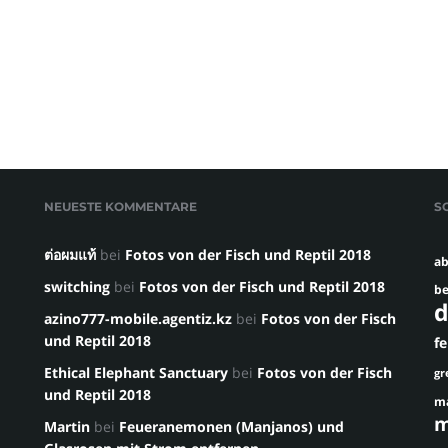
NEUESTE KOMMENTARE
S
ต่อผมแท้
bei
Fotos von der Fisch und Reptil 2018
ab
switching
bei
Fotos von der Fisch und Reptil 2018
be
d
azino777-mobile.agentiz.kz
bei
Fotos von der Fisch
und Reptil 2018
f
Ethical Elephant Sanctuary
bei
Fotos von der Fisch
gr
und Reptil 2018
m
m
Martin
bei
Feueranemonen (Manjanos) und