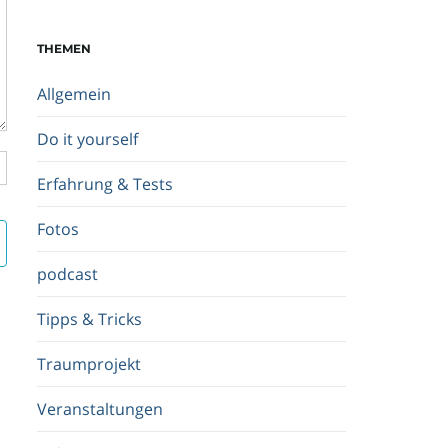
c
h
THEMEN
b
e
Allgemein
g
r
Do it yourself
i
f
Erfahrung & Tests
f
.
Fotos
.
.
podcast
Tipps & Tricks
Traumprojekt
Veranstaltungen