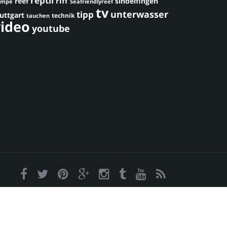
reptil
riff
reef
sindelfingen
umpe
Seafriendlyreef
tv
unterwasser
tipp
uttgart
technik
tauchen
video
youtube