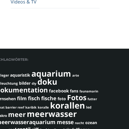
Videos & TV
CHLAGWÖRTER:
aquarium
aquaristik
leger
arte
doku
bilder
leuchtung
diy
okumentation
facebook
fans
faunamarin
Fotos
fisch
fische
film
ernsehen
foto
futter
korallen
led
eat barrier reef
karibik
koralle
meerwasser
meer
akro
eerwasseraquarium
messe
ozean
nacht