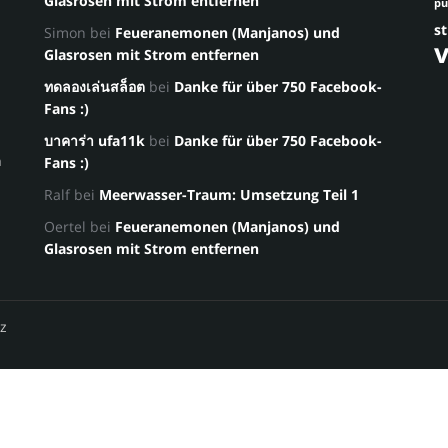
Glasrosen mit Strom entfernen
p
st
Simon
bei
Feueranemonen (Manjanos) und
Glasrosen mit Strom entfernen
ทดลองเล่นสล็อต
bei
Danke für über 750 Facebook-
Fans :)
บาคาร่า ufa11k
bei
Danke für über 750 Facebook-
a
Fans :)
Ralf
bei
Meerwasser-Traum: Umsetzung Teil 1
Oertel
bei
Feueranemonen (Manjanos) und
Glasrosen mit Strom entfernen
z