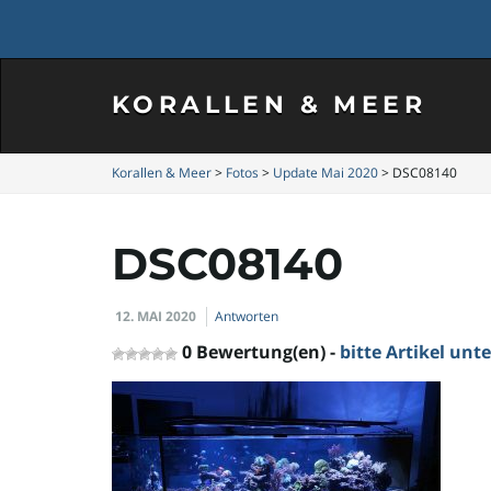
KORALLEN & MEER
Korallen & Meer
>
Fotos
>
Update Mai 2020
>
DSC08140
DSC08140
12. MAI 2020
Antworten
0 Bewertung(en) -
bitte Artikel un