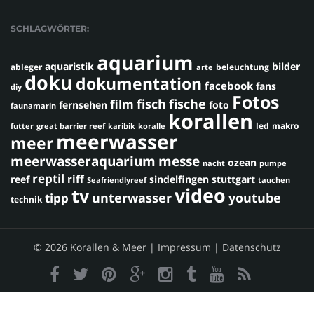
SCHLAGWÖRTER:
aquarium
aquaristik
bilder
ableger
beleuchtung
arte
doku
dokumentation
facebook
fans
diy
Fotos
fisch
fische
film
fernsehen
foto
faunamarin
korallen
led
makro
futter
great barrier reef
karibik
koralle
meerwasser
meer
meerwasseraquarium
messe
ozean
nacht
pumpe
reptil
riff
reef
sindelfingen
stuttgart
Seafriendlyreef
tauchen
video
tv
youtube
unterwasser
tipp
technik
© 2026 Korallen & Meer |
Impressum
|
Datenschutz