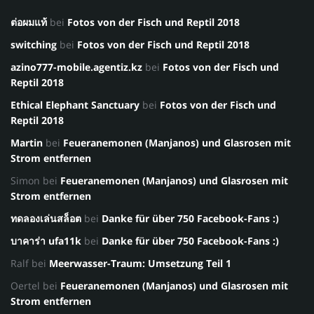
ต่อผมแท้
bei
Fotos von der Fisch und Reptil 2018
switching
bei
Fotos von der Fisch und Reptil 2018
azino777-mobile.agentiz.kz
bei
Fotos von der Fisch und
Reptil 2018
Ethical Elephant Sanctuary
bei
Fotos von der Fisch und
Reptil 2018
Martin
bei
Feueranemonen (Manjanos) und Glasrosen mit
Strom entfernen
Simon
bei
Feueranemonen (Manjanos) und Glasrosen mit
Strom entfernen
ทดลองเล่นสล็อต
bei
Danke für über 750 Facebook-Fans :)
บาคาร่า ufa11k
bei
Danke für über 750 Facebook-Fans :)
Ralf
bei
Meerwasser-Traum: Umsetzung Teil 1
Oertel
bei
Feueranemonen (Manjanos) und Glasrosen mit
Strom entfernen