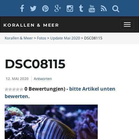
KORALLEN & MEER
S
Korallen & Meer
>
Fotos
>
Update Mai 2020
>
DSC08115
DSC08115
c
12. MAI 2020
Antworten
h
0 Bewertung(en) -
bitte Artikel unten
bewerten
.
a