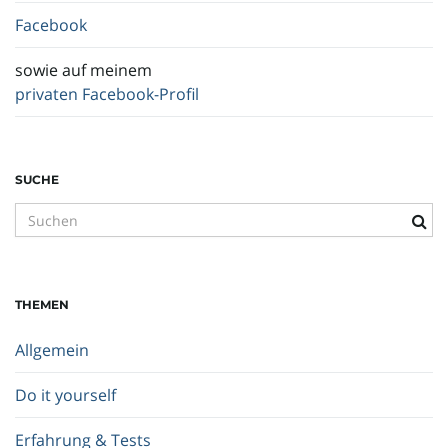
Facebook
sowie auf meinem
privaten Facebook-Profil
SUCHE
S
u
c
h
THEMEN
b
e
Allgemein
g
r
Do it yourself
i
f
Erfahrung & Tests