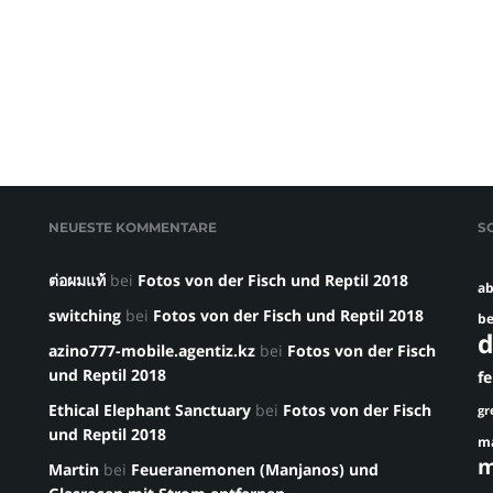
NEUESTE KOMMENTARE
S
ต่อผมแท้
bei
Fotos von der Fisch und Reptil 2018
ab
switching
bei
Fotos von der Fisch und Reptil 2018
be
d
azino777-mobile.agentiz.kz
bei
Fotos von der Fisch
und Reptil 2018
f
Ethical Elephant Sanctuary
bei
Fotos von der Fisch
gr
und Reptil 2018
m
m
Martin
bei
Feueranemonen (Manjanos) und