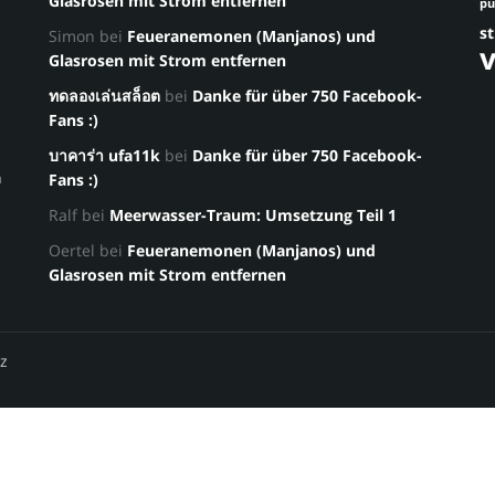
Glasrosen mit Strom entfernen
p
st
Simon
bei
Feueranemonen (Manjanos) und
Glasrosen mit Strom entfernen
ทดลองเล่นสล็อต
bei
Danke für über 750 Facebook-
Fans :)
บาคาร่า ufa11k
bei
Danke für über 750 Facebook-
a
Fans :)
Ralf
bei
Meerwasser-Traum: Umsetzung Teil 1
Oertel
bei
Feueranemonen (Manjanos) und
Glasrosen mit Strom entfernen
z