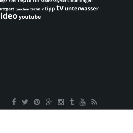
reptil
riff
reef
sindelfingen
umpe
Seafriendlyreef
tv
unterwasser
tipp
uttgart
technik
tauchen
video
youtube