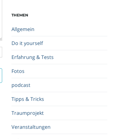
c
h
THEMEN
b
e
Allgemein
g
r
Do it yourself
i
f
Erfahrung & Tests
f
.
Fotos
.
.
podcast
Tipps & Tricks
Traumprojekt
Veranstaltungen