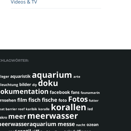
Videos & TV
CHLAGWÖRTER:
aquarium
aquaristik
leger
arte
doku
bilder
leuchtung
diy
okumentation
facebook
fans
faunamarin
Fotos
fisch
fische
film
ernsehen
foto
futter
korallen
led
eat barrier reef
karibik
koralle
meerwasser
meer
akro
eerwasseraquarium
messe
ozean
nacht