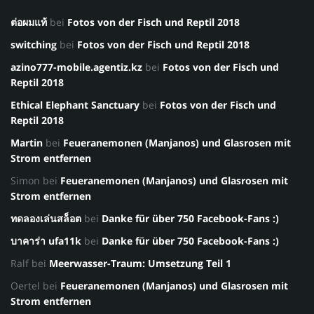
ต่อผมแท้
bei
Fotos von der Fisch und Reptil 2018
switching
bei
Fotos von der Fisch und Reptil 2018
azino777-mobile.agentiz.kz
bei
Fotos von der Fisch und
Reptil 2018
Ethical Elephant Sanctuary
bei
Fotos von der Fisch und
Reptil 2018
Martin
bei
Feueranemonen (Manjanos) und Glasrosen mit
Strom entfernen
Simon
bei
Feueranemonen (Manjanos) und Glasrosen mit
Strom entfernen
ทดลองเล่นสล็อต
bei
Danke für über 750 Facebook-Fans :)
บาคาร่า ufa11k
bei
Danke für über 750 Facebook-Fans :)
Ralf
bei
Meerwasser-Traum: Umsetzung Teil 1
Oertel
bei
Feueranemonen (Manjanos) und Glasrosen mit
Strom entfernen