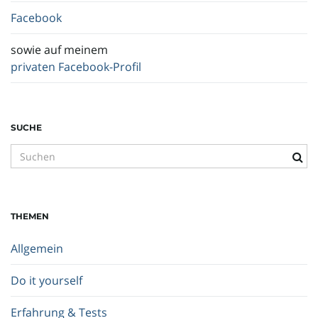
Facebook
sowie auf meinem
privaten Facebook-Profil
SUCHE
S
u
c
h
THEMEN
b
e
Allgemein
g
r
Do it yourself
i
f
Erfahrung & Tests