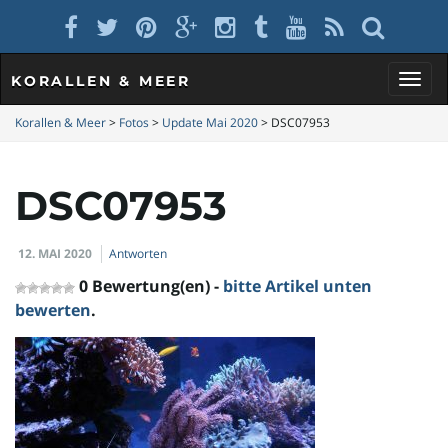
KORALLEN & MEER
S
Korallen & Meer
>
Fotos
>
Update Mai 2020
>
DSC07953
DSC07953
c
12. MAI 2020
Antworten
h
0 Bewertung(en) -
bitte Artikel unten
bewerten
.
a