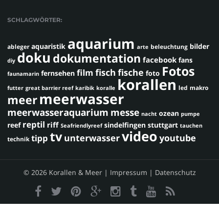
SCHLAGWÖRTER:
aquarium
aquaristik
bilder
ableger
beleuchtung
arte
doku
dokumentation
facebook
fans
diy
Fotos
fisch
fische
film
fernsehen
foto
faunamarin
korallen
led
makro
futter
great barrier reef
karibik
koralle
meerwasser
meer
meerwasseraquarium
messe
ozean
nacht
pumpe
reptil
riff
reef
sindelfingen
stuttgart
Seafriendlyreef
tauchen
video
tv
youtube
unterwasser
tipp
technik
© 2026 Korallen & Meer |
Impressum
|
Datenschutz