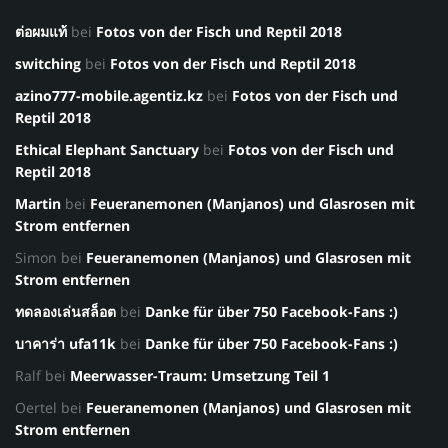
ต่อผมแท้
bei
Fotos von der Fisch und Reptil 2018
switching
bei
Fotos von der Fisch und Reptil 2018
azino777-mobile.agentiz.kz
bei
Fotos von der Fisch und
Reptil 2018
Ethical Elephant Sanctuary
bei
Fotos von der Fisch und
Reptil 2018
Martin
bei
Feueranemonen (Manjanos) und Glasrosen mit
Strom entfernen
Simon
bei
Feueranemonen (Manjanos) und Glasrosen mit
Strom entfernen
ทดลองเล่นสล็อต
bei
Danke für über 750 Facebook-Fans :)
บาคาร่า ufa11k
bei
Danke für über 750 Facebook-Fans :)
Ralf
bei
Meerwasser-Traum: Umsetzung Teil 1
Oertel
bei
Feueranemonen (Manjanos) und Glasrosen mit
Strom entfernen