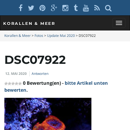
KORALLEN & MEER
S
Korallen & Meer
>
Fotos
>
Update Mai 2020
>
DSC07922
DSC07922
c
12. MAI 2020
Antworten
h
0 Bewertung(en) -
bitte Artikel unten
bewerten
.
a