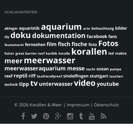
SCHLAGWÖRTER:
aquarium
aquaristik
bilder
ableger
beleuchtung
arte
doku
dokumentation
facebook
fans
diy
Fotos
fisch
fische
film
fernsehen
foto
faunamarin
korallen
led
makro
futter
great barrier reef
karibik
koralle
meerwasser
meer
meerwasseraquarium
messe
ozean
nacht
pumpe
reptil
riff
reef
sindelfingen
stuttgart
Seafriendlyreef
tauchen
video
tv
youtube
unterwasser
tipp
technik
© 2026 Korallen & Meer |
Impressum
|
Datenschutz