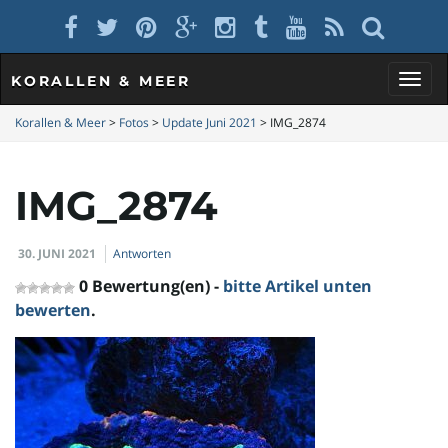
KORALLEN & MEER
S
Korallen & Meer
>
Fotos
>
Update Juni 2021
>
IMG_2874
IMG_2874
c
30. JUNI 2021
Antworten
h
0 Bewertung(en) -
bitte Artikel unten
bewerten
.
a