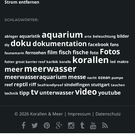
Strom entfernen
SCHLAGWÖRTER:
aquarium
aquaristik
bilder
ableger
beleuchtung
arte
doku
dokumentation
facebook
fans
diy
Fotos
fisch
fische
film
fernsehen
foto
faunamarin
korallen
led
makro
futter
great barrier reef
karibik
koralle
meerwasser
meer
meerwasseraquarium
messe
ozean
nacht
pumpe
reptil
riff
reef
sindelfingen
stuttgart
Seafriendlyreef
tauchen
video
tv
youtube
unterwasser
tipp
technik
© 2026 Korallen & Meer |
Impressum
|
Datenschutz