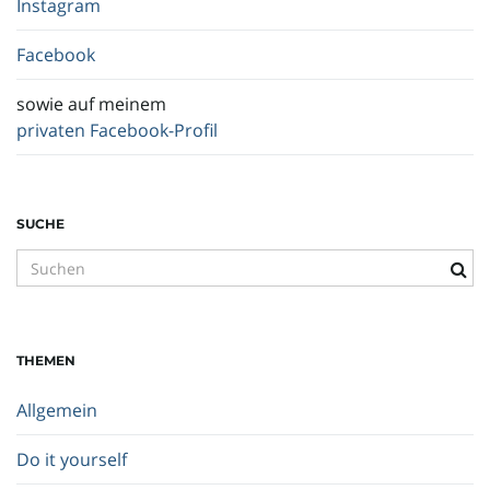
Instagram
Facebook
sowie auf meinem
privaten Facebook-Profil
SUCHE
S
u
c
h
THEMEN
b
e
Allgemein
g
r
Do it yourself
i