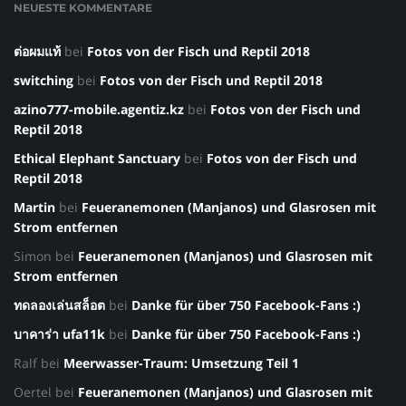
NEUESTE KOMMENTARE
ต่อผมแท้
bei
Fotos von der Fisch und Reptil 2018
switching
bei
Fotos von der Fisch und Reptil 2018
azino777-mobile.agentiz.kz
bei
Fotos von der Fisch und
Reptil 2018
Ethical Elephant Sanctuary
bei
Fotos von der Fisch und
Reptil 2018
Martin
bei
Feueranemonen (Manjanos) und Glasrosen mit
Strom entfernen
Simon
bei
Feueranemonen (Manjanos) und Glasrosen mit
Strom entfernen
ทดลองเล่นสล็อต
bei
Danke für über 750 Facebook-Fans :)
บาคาร่า ufa11k
bei
Danke für über 750 Facebook-Fans :)
Ralf
bei
Meerwasser-Traum: Umsetzung Teil 1
Oertel
bei
Feueranemonen (Manjanos) und Glasrosen mit