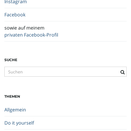
Instagram
Facebook
sowie auf meinem
privaten Facebook-Profil
SUCHE
S
u
c
h
THEMEN
b
e
Allgemein
g
r
Do it yourself
i