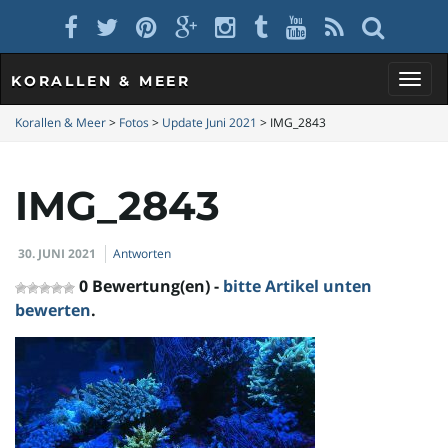
KORALLEN & MEER
S
Korallen & Meer
>
Fotos
>
Update Juni 2021
>
IMG_2843
IMG_2843
c
30. JUNI 2021
Antworten
h
0 Bewertung(en) -
bitte Artikel unten
bewerten
.
a