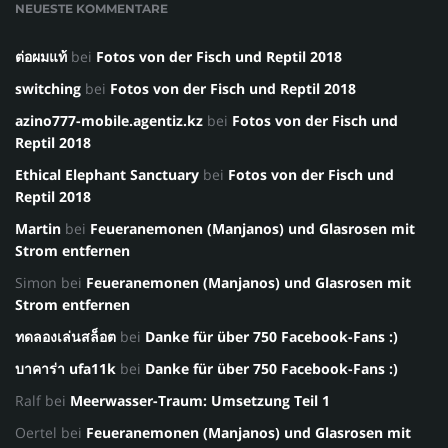
NEUESTE KOMMENTARE
ต่อผมแท้
bei
Fotos von der Fisch und Reptil 2018
switching
bei
Fotos von der Fisch und Reptil 2018
azino777-mobile.agentiz.kz
bei
Fotos von der Fisch und
Reptil 2018
Ethical Elephant Sanctuary
bei
Fotos von der Fisch und
Reptil 2018
Martin
bei
Feueranemonen (Manjanos) und Glasrosen mit
Strom entfernen
Simon
bei
Feueranemonen (Manjanos) und Glasrosen mit
Strom entfernen
ทดลองเล่นสล็อต
bei
Danke für über 750 Facebook-Fans :)
บาคาร่า ufa11k
bei
Danke für über 750 Facebook-Fans :)
Ralf
bei
Meerwasser-Traum: Umsetzung Teil 1
Oertel
bei
Feueranemonen (Manjanos) und Glasrosen mit