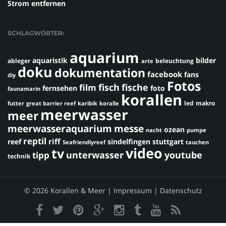
Strom entfernen
SCHLAGWÖRTER:
aquarium
aquaristik
bilder
ableger
beleuchtung
arte
doku
dokumentation
facebook
fans
diy
Fotos
fisch
fische
film
fernsehen
foto
faunamarin
korallen
led
makro
futter
great barrier reef
karibik
koralle
meerwasser
meer
meerwasseraquarium
messe
ozean
nacht
pumpe
reptil
riff
reef
sindelfingen
stuttgart
Seafriendlyreef
tauchen
video
tv
youtube
unterwasser
tipp
technik
© 2026 Korallen & Meer |
Impressum
|
Datenschutz