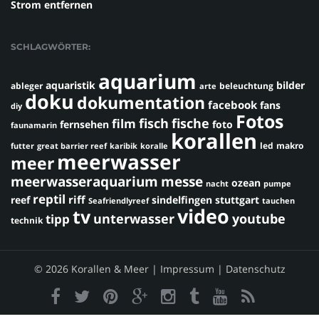
Strom entfernen
SCHLAGWÖRTER:
aquarium
aquaristik
bilder
ableger
beleuchtung
arte
doku
dokumentation
facebook
fans
diy
Fotos
fisch
fische
film
fernsehen
foto
faunamarin
korallen
led
makro
futter
great barrier reef
karibik
koralle
meerwasser
meer
meerwasseraquarium
messe
ozean
nacht
pumpe
reptil
riff
reef
sindelfingen
stuttgart
Seafriendlyreef
tauchen
video
tv
youtube
unterwasser
tipp
technik
© 2026 Korallen & Meer |
Impressum
|
Datenschutz