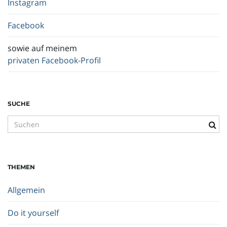
Instagram
Facebook
sowie auf meinem
privaten Facebook-Profil
SUCHE
S
u
c
h
THEMEN
b
e
Allgemein
g
r
Do it yourself
i