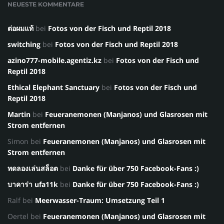
NEUESTE KOMMENTARE
ต่อผมแท้
bei
Fotos von der Fisch und Reptil 2018
switching
bei
Fotos von der Fisch und Reptil 2018
azino777-mobile.agentiz.kz
bei
Fotos von der Fisch und
Reptil 2018
Ethical Elephant Sanctuary
bei
Fotos von der Fisch und
Reptil 2018
Martin
bei
Feueranemonen (Manjanos) und Glasrosen mit
Strom entfernen
Simon
bei
Feueranemonen (Manjanos) und Glasrosen mit
Strom entfernen
ทดลองเล่นสล็อต
bei
Danke für über 750 Facebook-Fans :)
บาคาร่า ufa11k
bei
Danke für über 750 Facebook-Fans :)
Ralf
bei
Meerwasser-Traum: Umsetzung Teil 1
Oertel
bei
Feueranemonen (Manjanos) und Glasrosen mit