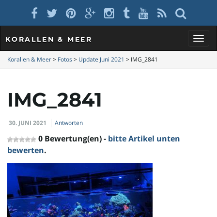
KORALLEN & MEER
S
Korallen & Meer
>
Fotos
>
Update Juni 2021
>
IMG_2841
IMG_2841
c
30. JUNI 2021
Antworten
h
0 Bewertung(en) -
bitte Artikel unten
bewerten
.
a