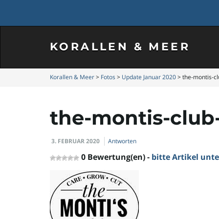
KORALLEN & MEER
Korallen & Meer
>
Fotos
>
Update Januar 2020
>
the-montis-c
the-montis-club
3. FEBRUAR 2020
Antworten
0 Bewertung(en) -
bitte Artikel un