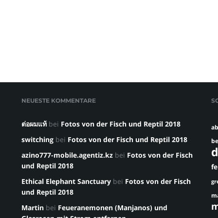
NEUESTE KOMMENTARE
S
ต่อผมแท้
bei
Fotos von der Fisch und Reptil 2018
ab
switching
bei
Fotos von der Fisch und Reptil 2018
be
d
azino777-mobile.agentiz.kz
bei
Fotos von der Fisch
und Reptil 2018
f
Ethical Elephant Sanctuary
bei
Fotos von der Fisch
gr
und Reptil 2018
m
m
Martin
bei
Feueranemonen (Manjanos) und