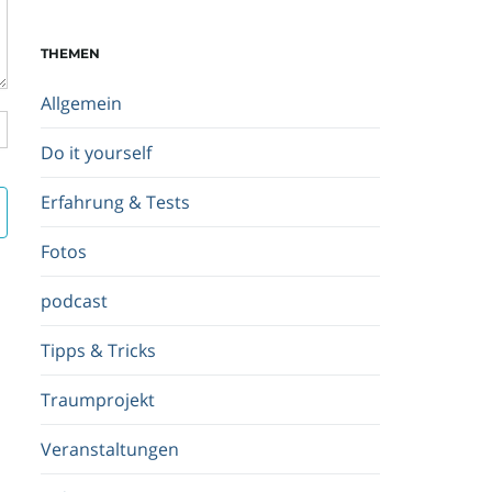
c
h
THEMEN
b
e
Allgemein
g
r
Do it yourself
i
f
Erfahrung & Tests
f
.
Fotos
.
.
podcast
Tipps & Tricks
Traumprojekt
Veranstaltungen