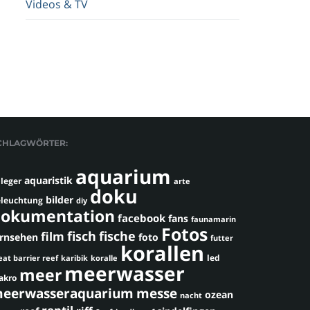
Videos & TV
CHLAGWÖRTER:
aquarium
aquaristik
leger
arte
doku
bilder
leuchtung
diy
okumentation
facebook
fans
faunamarin
Fotos
fisch
fische
film
ernsehen
foto
futter
korallen
led
eat barrier reef
karibik
koralle
meerwasser
meer
akro
eerwasseraquarium
messe
ozean
nacht