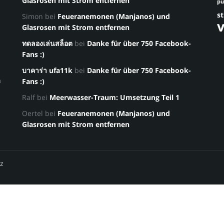
Glasrosen mit Strom entfernen
p
st
Simon
bei
Feueranemonen (Manjanos) und
Glasrosen mit Strom entfernen
ทดลองเล่นสล็อต
bei
Danke für über 750 Facebook-
Fans :)
บาคาร่า ufa11k
bei
Danke für über 750 Facebook-
a
Fans :)
Ralf
bei
Meerwasser-Traum: Umsetzung Teil 1
Oertel
bei
Feueranemonen (Manjanos) und
Glasrosen mit Strom entfernen
z