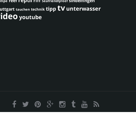
reptil
riff
reef
sindelfingen
umpe
Seafriendlyreef
tv
unterwasser
tipp
uttgart
technik
tauchen
video
youtube