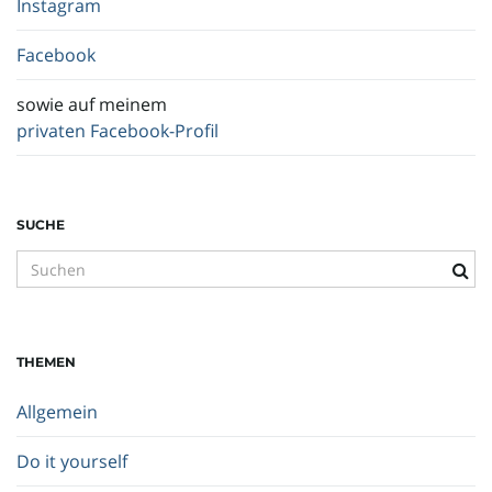
Instagram
Facebook
sowie auf meinem
privaten Facebook-Profil
SUCHE
S
u
c
h
THEMEN
b
e
Allgemein
g
r
Do it yourself
i