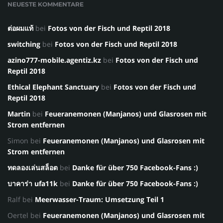
NEUESTE KOMMENTARE
ต่อผมแท้
bei
Fotos von der Fisch und Reptil 2018
switching
bei
Fotos von der Fisch und Reptil 2018
azino777-mobile.agentiz.kz
bei
Fotos von der Fisch und
Reptil 2018
Ethical Elephant Sanctuary
bei
Fotos von der Fisch und
Reptil 2018
Martin
bei
Feueranemonen (Manjanos) und Glasrosen mit
Strom entfernen
Simon
bei
Feueranemonen (Manjanos) und Glasrosen mit
Strom entfernen
ทดลองเล่นสล็อต
bei
Danke für über 750 Facebook-Fans :)
บาคาร่า ufa11k
bei
Danke für über 750 Facebook-Fans :)
Ralf
bei
Meerwasser-Traum: Umsetzung Teil 1
Oertel
bei
Feueranemonen (Manjanos) und Glasrosen mit