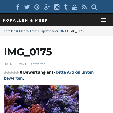
KORALLEN & MEER
S
Korallen & Meer
>
Fotos
>
Update April 2021
>
IMG_0175
IMG_0175
c
18. APRIL 2021
Antworten
h
0 Bewertung(en) -
bitte Artikel unten
bewerten
.
a