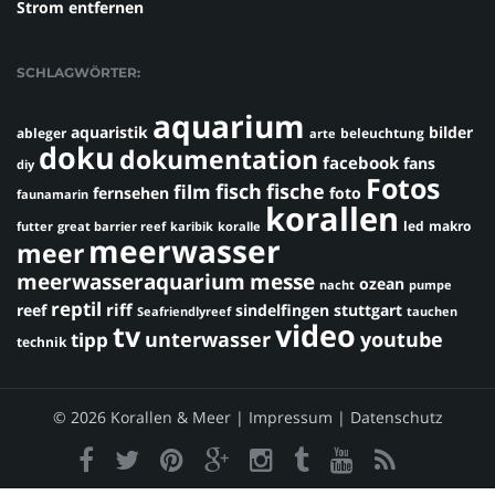
Strom entfernen
SCHLAGWÖRTER:
aquarium
aquaristik
bilder
ableger
beleuchtung
arte
doku
dokumentation
facebook
fans
diy
Fotos
fisch
fische
film
fernsehen
foto
faunamarin
korallen
led
makro
futter
great barrier reef
karibik
koralle
meerwasser
meer
meerwasseraquarium
messe
ozean
nacht
pumpe
reptil
riff
reef
sindelfingen
stuttgart
Seafriendlyreef
tauchen
video
tv
youtube
unterwasser
tipp
technik
© 2026 Korallen & Meer |
Impressum
|
Datenschutz