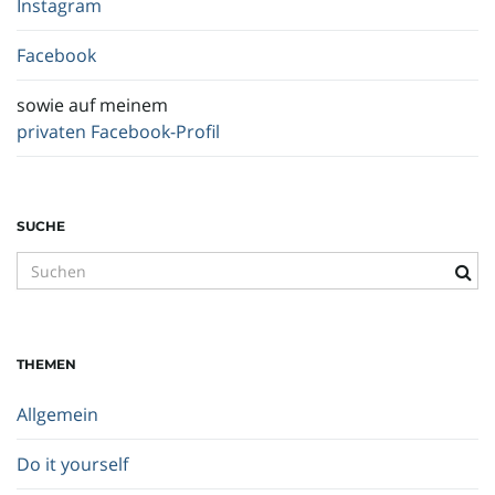
Instagram
Facebook
sowie auf meinem
privaten Facebook-Profil
SUCHE
S
u
c
h
THEMEN
b
e
Allgemein
g
r
Do it yourself
i