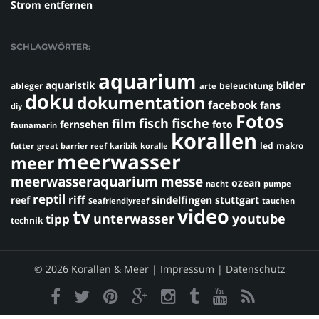
Strom entfernen
SCHLAGWÖRTER:
aquarium
aquaristik
bilder
ableger
beleuchtung
arte
doku
dokumentation
facebook
fans
diy
Fotos
fisch
fische
film
fernsehen
foto
faunamarin
korallen
led
makro
futter
great barrier reef
karibik
koralle
meerwasser
meer
meerwasseraquarium
messe
ozean
nacht
pumpe
reptil
riff
reef
sindelfingen
stuttgart
Seafriendlyreef
tauchen
video
tv
youtube
unterwasser
tipp
technik
© 2026 Korallen & Meer |
Impressum
|
Datenschutz