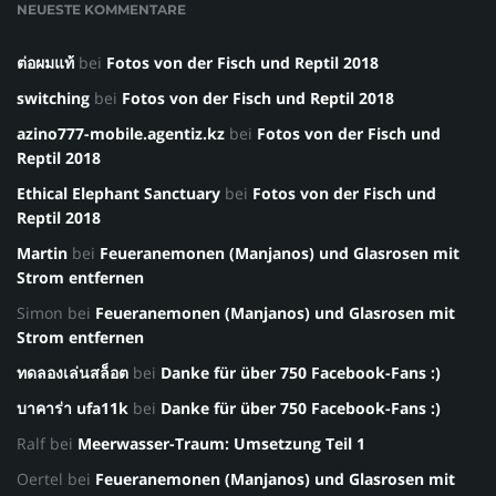
NEUESTE KOMMENTARE
ต่อผมแท้
bei
Fotos von der Fisch und Reptil 2018
switching
bei
Fotos von der Fisch und Reptil 2018
azino777-mobile.agentiz.kz
bei
Fotos von der Fisch und
Reptil 2018
Ethical Elephant Sanctuary
bei
Fotos von der Fisch und
Reptil 2018
Martin
bei
Feueranemonen (Manjanos) und Glasrosen mit
Strom entfernen
Simon
bei
Feueranemonen (Manjanos) und Glasrosen mit
Strom entfernen
ทดลองเล่นสล็อต
bei
Danke für über 750 Facebook-Fans :)
บาคาร่า ufa11k
bei
Danke für über 750 Facebook-Fans :)
Ralf
bei
Meerwasser-Traum: Umsetzung Teil 1
Oertel
bei
Feueranemonen (Manjanos) und Glasrosen mit