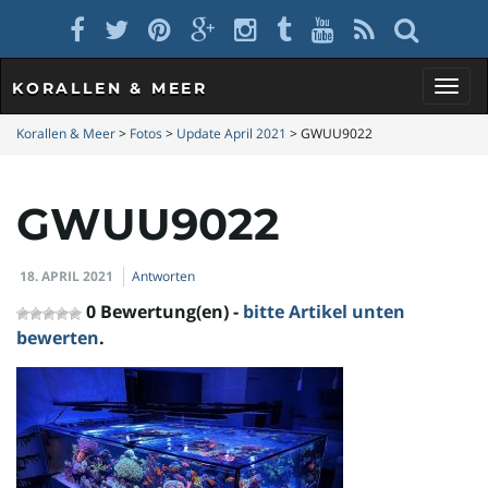
KORALLEN & MEER
S
Korallen & Meer
>
Fotos
>
Update April 2021
>
GWUU9022
GWUU9022
c
18. APRIL 2021
Antworten
h
0 Bewertung(en) -
bitte Artikel unten
bewerten
.
a