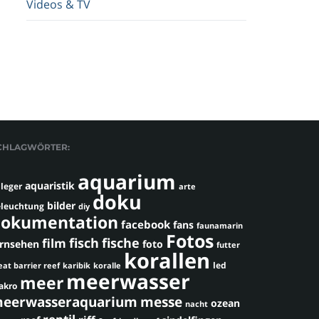
Videos & TV
CHLAGWÖRTER:
aquarium
aquaristik
leger
arte
doku
bilder
leuchtung
diy
okumentation
facebook
fans
faunamarin
Fotos
fisch
fische
film
ernsehen
foto
futter
korallen
led
eat barrier reef
karibik
koralle
meerwasser
meer
akro
eerwasseraquarium
messe
ozean
nacht