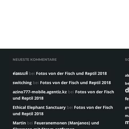
NEUESTE KOMMENTARE
S
ต่อผมแท้
bei
Fotos von der Fisch und Reptil 2018
ab
switching
bei
Fotos von der Fisch und Reptil 2018
be
d
azino777-mobile.agentiz.kz
bei
Fotos von der Fisch
und Reptil 2018
f
Ethical Elephant Sanctuary
bei
Fotos von der Fisch
gr
und Reptil 2018
m
m
Martin
bei
Feueranemonen (Manjanos) und