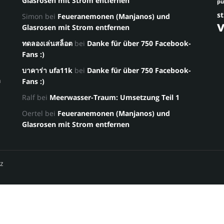
Glasrosen mit Strom entfernen
p
st
Simon
bei
Feueranemonen (Manjanos) und
Glasrosen mit Strom entfernen
ทดลองเล่นสล็อต
bei
Danke für über 750 Facebook-
Fans :)
บาคาร่า ufa11k
bei
Danke für über 750 Facebook-
a
Fans :)
Ralf
bei
Meerwasser-Traum: Umsetzung Teil 1
Oertel
bei
Feueranemonen (Manjanos) und
Glasrosen mit Strom entfernen
z