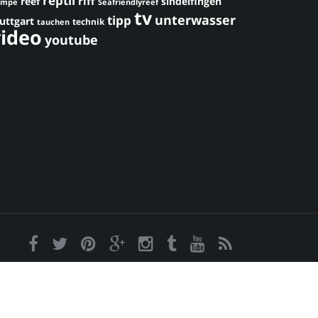
reptil
riff
reef
sindelfingen
umpe
Seafriendlyreef
tv
unterwasser
tipp
uttgart
technik
tauchen
video
youtube