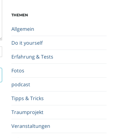
c
h
THEMEN
b
e
Allgemein
g
r
Do it yourself
i
f
Erfahrung & Tests
f
.
Fotos
.
.
podcast
Tipps & Tricks
Traumprojekt
Veranstaltungen