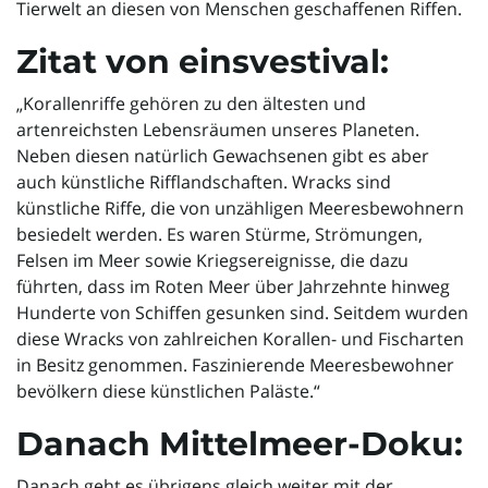
Tierwelt an diesen von Menschen geschaffenen Riffen.
Zitat von einsvestival:
i
„Korallenriffe gehören zu den ältesten und
artenreichsten Lebensräumen unseres Planeten.
Neben diesen natürlich Gewachsenen gibt es aber
g
auch künstliche Rifflandschaften. Wracks sind
künstliche Riffe, die von unzähligen Meeresbewohnern
besiedelt werden. Es waren Stürme, Strömungen,
a
Felsen im Meer sowie Kriegsereignisse, die dazu
führten, dass im Roten Meer über Jahrzehnte hinweg
Hunderte von Schiffen gesunken sind. Seitdem wurden
diese Wracks von zahlreichen Korallen- und Fischarten
t
in Besitz genommen. Faszinierende Meeresbewohner
bevölkern diese künstlichen Paläste.“
Danach Mittelmeer-Doku:
i
Danach geht es übrigens gleich weiter mit der