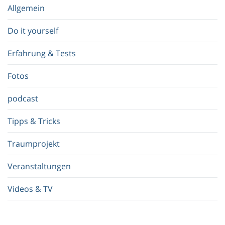
e
Allgemein
g
r
Do it yourself
i
f
Erfahrung & Tests
f
.
Fotos
.
.
podcast
Tipps & Tricks
Traumprojekt
Veranstaltungen
Videos & TV