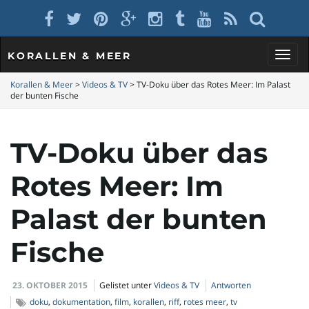
KORALLEN & MEER
S
Korallen & Meer
>
Videos & TV
>
TV-Doku über das Rotes Meer: Im Palast
der bunten Fische
c
TV-Doku über das
Rotes Meer: Im
h
Palast der bunten
Fische
a
23. OKTOBER 2015
Gelistet unter
Videos & TV
Antworten
doku
,
dokumentation
,
film
,
korallen
,
riff
,
rotes meer
,
tv