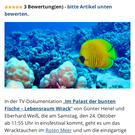
l
3 Bewertung(en) -
bitte Artikel unten
bewerten
.
t
e
N
In der TV-Dokumentation „
Im Palast der bunten
a
Fische – Lebensraum Wrack
“ von Günter Henel und
Eberhard Weiß, die am Samstag, den 24. Oktober
ab 11:55 Uhr in einsfestival kommt, geht es um das
v
Wracktauchen im
Roten Meer
und um die einzigartige