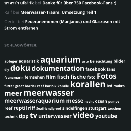
บาคาร่า ufa11k
bei
Danke für über 750 Facebook-Fans :)
Ralf
bei
Meerwasser-Traum: Umsetzung Teil 1
Oertel
bei
Feueranemonen (Manjanos) und Glasrosen mit
Strom entfernen
SCHLAGWÖRTER:
aquarium
aquaristik
bilder
ableger
beleuchtung
arte
doku
dokumentation
facebook
fans
diy
Fotos
fisch
fische
film
fernsehen
foto
faunamarin
korallen
led
makro
futter
great barrier reef
karibik
koralle
meerwasser
meer
meerwasseraquarium
messe
ozean
nacht
pumpe
reptil
riff
reef
sindelfingen
stuttgart
Seafriendlyreef
tauchen
video
tv
youtube
unterwasser
tipp
technik