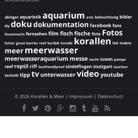
SCHLAGWÖRTER:
aquarium
aquaristik
bilder
ableger
beleuchtung
arte
doku
dokumentation
facebook
fans
diy
Fotos
fisch
fische
film
fernsehen
foto
faunamarin
korallen
led
makro
futter
great barrier reef
karibik
koralle
meerwasser
meer
meerwasseraquarium
messe
ozean
nacht
pumpe
reptil
riff
reef
sindelfingen
stuttgart
Seafriendlyreef
tauchen
video
tv
youtube
unterwasser
tipp
technik
© 2026 Korallen & Meer |
Impressum
|
Datenschutz