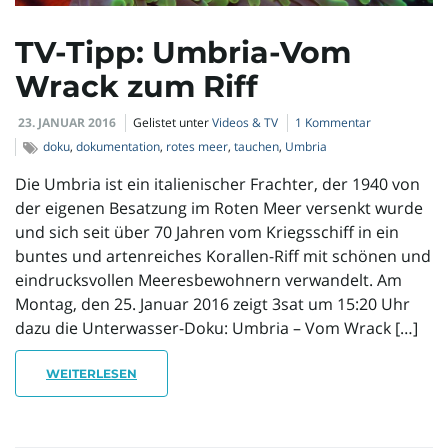
l
TV-Tipp: Umbria-Vom
Wrack zum Riff
t
23. JANUAR 2016
Gelistet unter
Videos & TV
1 Kommentar
doku
,
dokumentation
,
rotes meer
,
tauchen
,
Umbria
e
Die Umbria ist ein italienischer Frachter, der 1940 von
der eigenen Besatzung im Roten Meer versenkt wurde
und sich seit über 70 Jahren vom Kriegsschiff in ein
buntes und artenreiches Korallen-Riff mit schönen und
N
eindrucksvollen Meeresbewohnern verwandelt. Am
Montag, den 25. Januar 2016 zeigt 3sat um 15:20 Uhr
dazu die Unterwasser-Doku: Umbria – Vom Wrack […]
a
WEITERLESEN
v