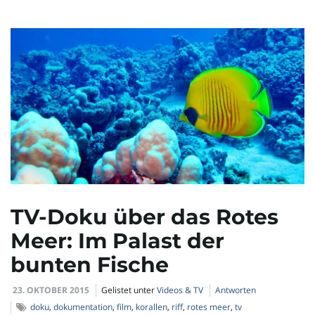
i
g
a
TV-Doku über das Rotes
t
Meer: Im Palast der
bunten Fische
i
23. OKTOBER 2015
Gelistet unter
Videos & TV
Antworten
doku
,
dokumentation
,
film
,
korallen
,
riff
,
rotes meer
,
tv