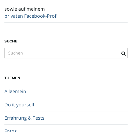
sowie auf meinem
privaten Facebook-Profil
SUCHE
S
u
c
h
THEMEN
b
e
Allgemein
g
r
Do it yourself
i
f
Erfahrung & Tests
f
.
Fotos