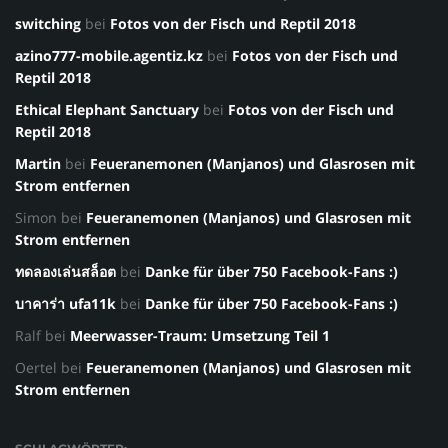
switching
bei
Fotos von der Fisch und Reptil 2018
azino777-mobile.agentiz.kz
bei
Fotos von der Fisch und
Reptil 2018
Ethical Elephant Sanctuary
bei
Fotos von der Fisch und
Reptil 2018
Martin
bei
Feueranemonen (Manjanos) und Glasrosen mit
Strom entfernen
Simon
bei
Feueranemonen (Manjanos) und Glasrosen mit
Strom entfernen
ทดลองเล่นสล็อต
bei
Danke für über 750 Facebook-Fans :)
บาคาร่า ufa11k
bei
Danke für über 750 Facebook-Fans :)
Ralf
bei
Meerwasser-Traum: Umsetzung Teil 1
Oertel
bei
Feueranemonen (Manjanos) und Glasrosen mit
Strom entfernen