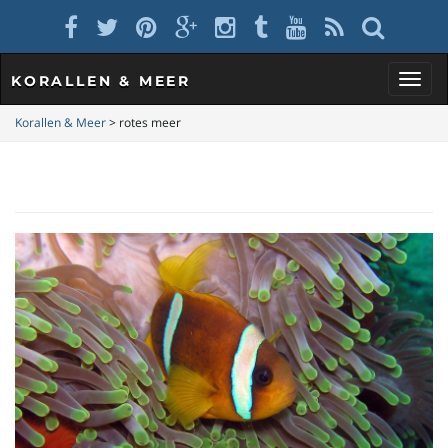
KORALLEN & MEER
S
Korallen & Meer
>
rotes meer
c
h
a