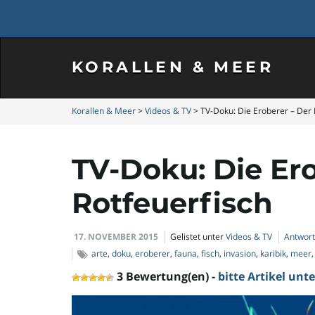
KORALLEN & MEER
Korallen & Meer
>
Videos & TV
>
TV-Doku: Die Eroberer – Der 
TV-Doku: Die Ero
Rotfeuerfisch
17. NOVEMBER 2015
Gelistet unter
Videos & TV
Antwor
arte
,
doku
,
eroberer
,
fauna
,
fisch
,
invasion
,
karibik
,
meer
3 Bewertung(en) -
bitte Artikel un