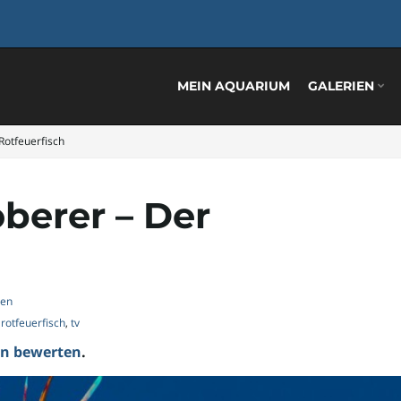
MEIN AQUARIUM
GALERIEN
Rotfeuerfisch
berer – Der
ten
,
rotfeuerfisch
,
tv
ten bewerten
.