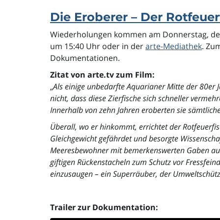
Die Eroberer – Der Rotfeuer
Wiederholungen kommen am Donnerstag, den 
um 15:40 Uhr oder in der
arte-Mediathek
. Z
Dokumentationen.
Zitat von arte.tv zum Film:
„
Als einige unbedarfte Aquarianer Mitte der 80er 
nicht, dass diese Zierfische sich schneller verme
Innerhalb von zehn Jahren eroberten sie sämtlich
Überall, wo er hinkommt, errichtet der Rotfeuerfi
Gleichgewicht gefährdet und besorgte Wissenschaf
Meeresbewohner mit bemerkenswerten Gaben ausges
giftigen Rückenstacheln zum Schutz vor Fressfeinde
einzusaugen – ein Superräuber, der Umweltschütze
Trailer zur Dokumentation: