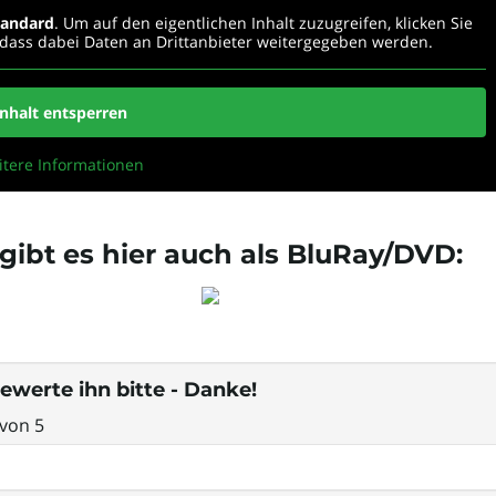
tandard
. Um auf den eigentlichen Inhalt zuzugreifen, klicken Sie
, dass dabei Daten an Drittanbieter weitergegeben werden.
Inhalt entsperren
itere Informationen
ibt es hier auch als BluRay/DVD:
ewerte ihn bitte - Danke!
von 5