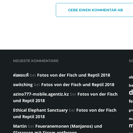
GEBE EINEN KOMMENTAR AB
NEUESTE KOMMENTARE
S
ต่อผมแท้
bei
Fotos von der Fisch und Reptil 2018
ab
switching
bei
Fotos von der Fisch und Reptil 2018
be
d
azino777-mobile.agentiz.kz
bei
Fotos von der Fisch
und Reptil 2018
f
Ethical Elephant Sanctuary
bei
Fotos von der Fisch
gr
und Reptil 2018
m
m
Martin
bei
Feueranemonen (Manjanos) und
Glasrosen mit Strom entfernen