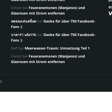
p
st
Simon
bei
Feueranemonen (Manjanos) und
Glasrosen mit Strom entfernen
ทดลองเล่นสล็อต
bei
Danke für über 750 Facebook-
Fans :)
บาคาร่า ufa11k
bei
Danke für über 750 Facebook-
a
Fans :)
Ralf
bei
Meerwasser-Traum: Umsetzung Teil 1
Oertel
bei
Feueranemonen (Manjanos) und
Glasrosen mit Strom entfernen
z