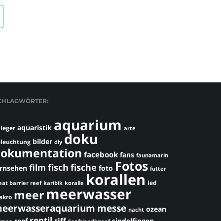
CHLAGWÖRTER:
aquarium
aquaristik
leger
arte
doku
bilder
leuchtung
diy
okumentation
facebook
fans
faunamarin
Fotos
fisch
fische
film
ernsehen
foto
futter
korallen
led
eat barrier reef
karibik
koralle
meerwasser
meer
akro
eerwasseraquarium
messe
ozean
nacht
reptil
riff
reef
sindelfingen