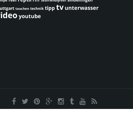
umpe
Seafriendlyreef
tv
unterwasser
tipp
uttgart
technik
tauchen
video
youtube