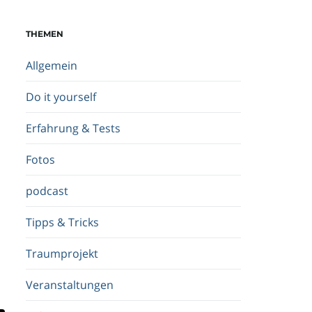
c
h
THEMEN
b
e
Allgemein
g
r
Do it yourself
i
f
Erfahrung & Tests
f
.
Fotos
.
.
podcast
Tipps & Tricks
Traumprojekt
Veranstaltungen