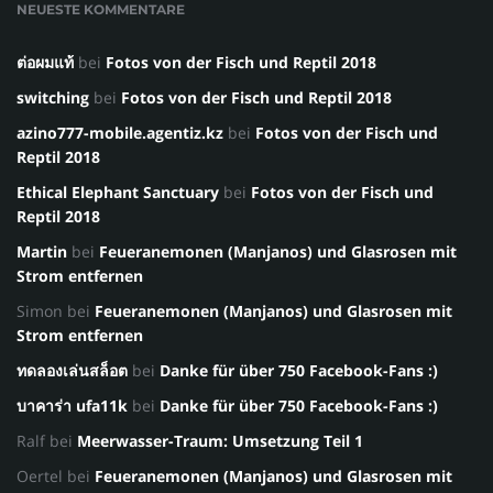
NEUESTE KOMMENTARE
ต่อผมแท้
bei
Fotos von der Fisch und Reptil 2018
switching
bei
Fotos von der Fisch und Reptil 2018
azino777-mobile.agentiz.kz
bei
Fotos von der Fisch und
Reptil 2018
Ethical Elephant Sanctuary
bei
Fotos von der Fisch und
Reptil 2018
Martin
bei
Feueranemonen (Manjanos) und Glasrosen mit
Strom entfernen
Simon
bei
Feueranemonen (Manjanos) und Glasrosen mit
Strom entfernen
ทดลองเล่นสล็อต
bei
Danke für über 750 Facebook-Fans :)
บาคาร่า ufa11k
bei
Danke für über 750 Facebook-Fans :)
Ralf
bei
Meerwasser-Traum: Umsetzung Teil 1
Oertel
bei
Feueranemonen (Manjanos) und Glasrosen mit