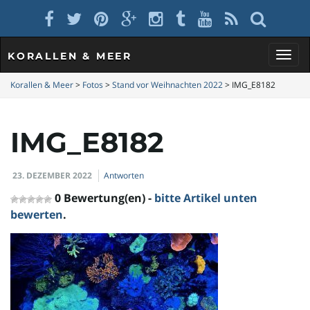
KORALLEN & MEER
S
Korallen & Meer
>
Fotos
>
Stand vor Weihnachten 2022
>
IMG_E8182
IMG_E8182
c
23. DEZEMBER 2022
Antworten
h
0 Bewertung(en) -
bitte Artikel unten
bewerten
.
a