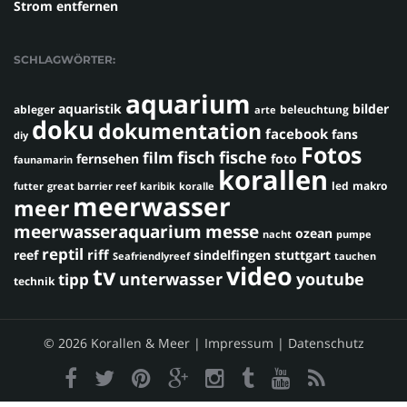
Strom entfernen
SCHLAGWÖRTER:
aquarium
aquaristik
bilder
ableger
beleuchtung
arte
doku
dokumentation
facebook
fans
diy
Fotos
fisch
fische
film
fernsehen
foto
faunamarin
korallen
led
makro
futter
great barrier reef
karibik
koralle
meerwasser
meer
meerwasseraquarium
messe
ozean
nacht
pumpe
reptil
riff
reef
sindelfingen
stuttgart
Seafriendlyreef
tauchen
video
tv
youtube
unterwasser
tipp
technik
© 2026 Korallen & Meer |
Impressum
|
Datenschutz