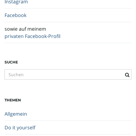
Instagram
Facebook
sowie auf meinem
privaten Facebook-Profil
SUCHE
S
u
c
h
THEMEN
b
e
Allgemein
g
r
Do it yourself
i