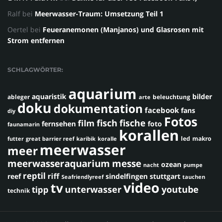
Ralf
bei
Meerwasser-Traum: Umsetzung Teil 1
Oertel
bei
Feueranemonen (Manjanos) und Glasrosen mit
Strom entfernen
SCHLAGWÖRTER:
aquarium
aquaristik
bilder
ableger
beleuchtung
arte
doku
dokumentation
facebook
fans
diy
Fotos
fisch
fische
film
fernsehen
foto
faunamarin
korallen
led
makro
futter
great barrier reef
karibik
koralle
meerwasser
meer
meerwasseraquarium
messe
ozean
nacht
pumpe
reptil
riff
reef
sindelfingen
stuttgart
Seafriendlyreef
tauchen
video
tv
youtube
unterwasser
tipp
technik