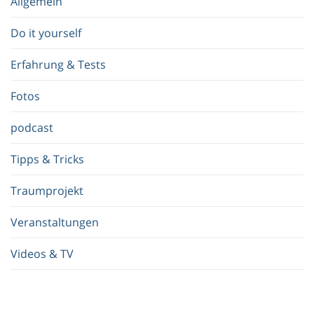
Allgemein
g
r
Do it yourself
i
f
Erfahrung & Tests
f
.
Fotos
.
.
podcast
Tipps & Tricks
Traumprojekt
Veranstaltungen
Videos & TV