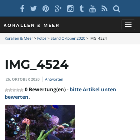
KORALLEN & MEER
S
Korallen & Meer
>
Fotos
>
Stand Oktober 2020
>
IMG_4524
IMG_4524
c
26. OKTOBER 2020
Antworten
h
0 Bewertung(en) -
bitte Artikel unten
bewerten
.
a