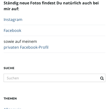
Ständig neue Fotos findest Du natürlich auch bei
mir auf:
Instagram
Facebook
sowie auf meinem
privaten Facebook-Profil
SUCHE
S
u
c
h
THEMEN
b
e