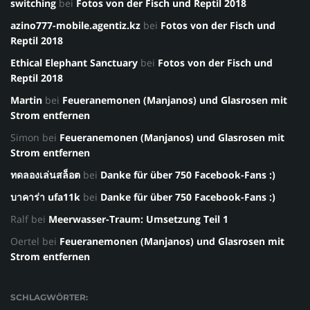
switching
bei
Fotos von der Fisch und Reptil 2018
azino777-mobile.agentiz.kz
bei
Fotos von der Fisch und
Reptil 2018
Ethical Elephant Sanctuary
bei
Fotos von der Fisch und
Reptil 2018
Martin
bei
Feueranemonen (Manjanos) und Glasrosen mit
Strom entfernen
Simon
bei
Feueranemonen (Manjanos) und Glasrosen mit
Strom entfernen
ทดลองเล่นสล็อต
bei
Danke für über 750 Facebook-Fans :)
บาคาร่า ufa11k
bei
Danke für über 750 Facebook-Fans :)
Ralf
bei
Meerwasser-Traum: Umsetzung Teil 1
Oertel
bei
Feueranemonen (Manjanos) und Glasrosen mit
Strom entfernen
SCHLAGWÖRTER: