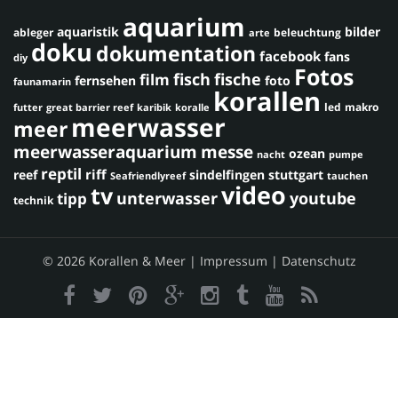
aquarium
aquaristik
bilder
ableger
beleuchtung
arte
doku
dokumentation
facebook
fans
diy
Fotos
fisch
fische
film
fernsehen
foto
faunamarin
korallen
led
makro
futter
great barrier reef
karibik
koralle
meerwasser
meer
meerwasseraquarium
messe
ozean
nacht
pumpe
reptil
riff
reef
sindelfingen
stuttgart
Seafriendlyreef
tauchen
video
tv
youtube
unterwasser
tipp
technik
© 2026 Korallen & Meer |
Impressum
|
Datenschutz