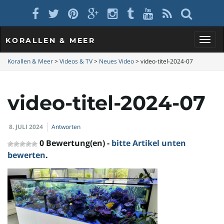
KORALLEN & MEER
S
Korallen & Meer
>
Videos & TV
>
Neues Video
>
video-titel-2024-07
video-titel-2024-07
c
8. JULI 2024
Antworten
h
0 Bewertung(en) -
bitte Artikel unten
bewerten
.
a