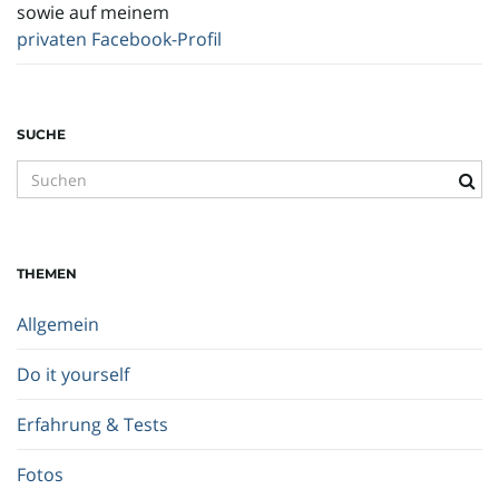
sowie auf meinem
privaten Facebook-Profil
SUCHE
S
u
c
h
THEMEN
b
e
Allgemein
g
r
Do it yourself
i
f
Erfahrung & Tests
f
.
Fotos
.