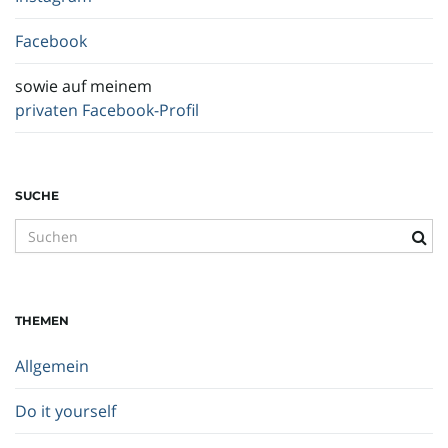
Facebook
sowie auf meinem
privaten Facebook-Profil
SUCHE
S
u
c
h
THEMEN
b
e
Allgemein
g
r
Do it yourself
i
f