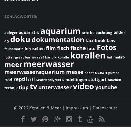
SCHLAGWÖRTER:
aquarium
aquaristik
bilder
ableger
beleuchtung
arte
doku
dokumentation
facebook
fans
diy
Fotos
fisch
fische
film
fernsehen
foto
faunamarin
korallen
led
makro
futter
great barrier reef
karibik
koralle
meerwasser
meer
meerwasseraquarium
messe
ozean
nacht
pumpe
reptil
riff
reef
sindelfingen
stuttgart
Seafriendlyreef
tauchen
video
tv
youtube
unterwasser
tipp
technik
© 2026 Korallen & Meer |
Impressum
|
Datenschutz