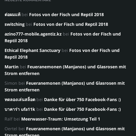
ต่อผมแท้
bei
Fotos von der Fisch und Reptil 2018
switching
bei
Fotos von der Fisch und Reptil 2018
azino777-mobile.agentiz.kz
bei
Fotos von der Fisch und
Reptil 2018
Ethical Elephant Sanctuary
bei
Fotos von der Fisch und
Reptil 2018
Martin
bei
Feueranemonen (Manjanos) und Glasrosen mit
Strom entfernen
Simon
bei
Feueranemonen (Manjanos) und Glasrosen mit
Strom entfernen
ทดลองเล่นสล็อต
bei
Danke für über 750 Facebook-Fans :)
บาคาร่า ufa11k
bei
Danke für über 750 Facebook-Fans :)
Ralf
bei
Meerwasser-Traum: Umsetzung Teil 1
Oertel
bei
Feueranemonen (Manjanos) und Glasrosen mit
Strom entfernen