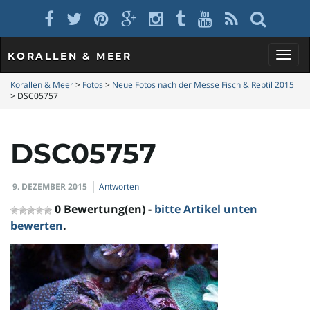
KORALLEN & MEER
S
Korallen & Meer
>
Fotos
>
Neue Fotos nach der Messe Fisch & Reptil 2015
>
DSC05757
c
DSC05757
9. DEZEMBER 2015
Antworten
h
0 Bewertung(en) -
bitte Artikel unten
bewerten
.
a