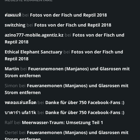
ต่อผมแท้
bei
Fotos von der Fisch und Reptil 2018
switching
bei
Fotos von der Fisch und Reptil 2018
azino777-mobile.agentiz.kz
bei
Fotos von der Fisch und
Reptil 2018
Ethical Elephant Sanctuary
bei
Fotos von der Fisch und
Reptil 2018
Martin
bei
Feueranemonen (Manjanos) und Glasrosen mit
Strom entfernen
Simon
bei
Feueranemonen (Manjanos) und Glasrosen mit
Strom entfernen
ทดลองเล่นสล็อต
bei
Danke für über 750 Facebook-Fans :)
บาคาร่า ufa11k
bei
Danke für über 750 Facebook-Fans :)
Ralf
bei
Meerwasser-Traum: Umsetzung Teil 1
Oertel
bei
Feueranemonen (Manjanos) und Glasrosen mit
Strom entfernen