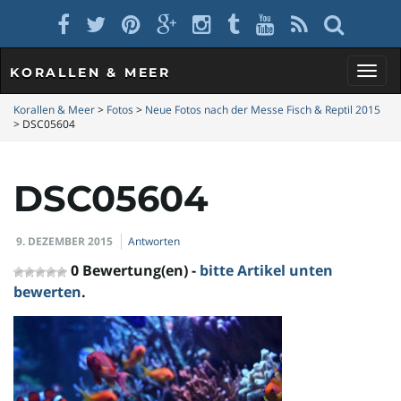
KORALLEN & MEER
S
Korallen & Meer
>
Fotos
>
Neue Fotos nach der Messe Fisch & Reptil 2015
>
DSC05604
c
DSC05604
9. DEZEMBER 2015
Antworten
h
0 Bewertung(en) -
bitte Artikel unten
bewerten
.
a