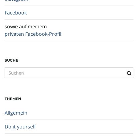
Facebook
sowie auf meinem
privaten Facebook-Profil
SUCHE
S
u
c
h
THEMEN
b
e
Allgemein
g
r
Do it yourself
i
f