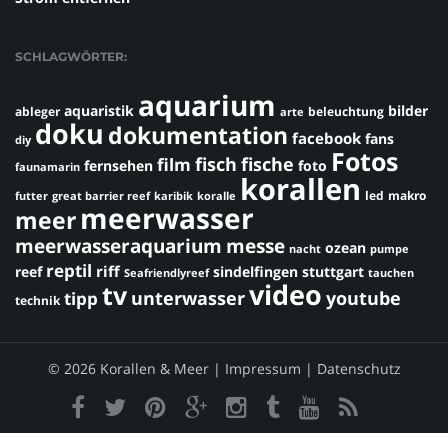
SCHLAGWÖRTER:
aquarium
aquaristik
bilder
ableger
beleuchtung
arte
doku
dokumentation
facebook
fans
diy
Fotos
fisch
fische
film
fernsehen
foto
faunamarin
korallen
led
makro
futter
great barrier reef
karibik
koralle
meerwasser
meer
meerwasseraquarium
messe
ozean
nacht
pumpe
reptil
riff
reef
sindelfingen
stuttgart
Seafriendlyreef
tauchen
video
tv
youtube
unterwasser
tipp
technik
© 2026 Korallen & Meer |
Impressum
|
Datenschutz