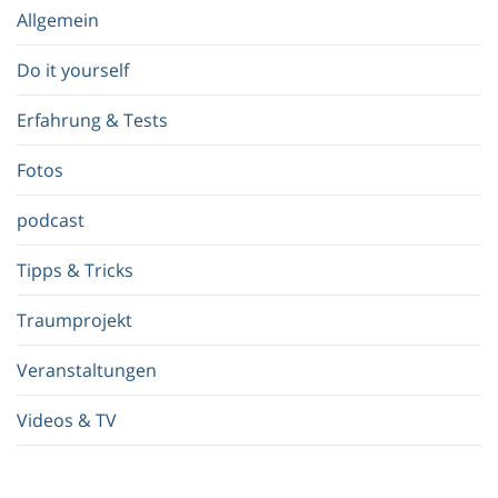
e
Allgemein
g
r
Do it yourself
i
f
Erfahrung & Tests
f
.
Fotos
.
.
podcast
Tipps & Tricks
Traumprojekt
Veranstaltungen
Videos & TV