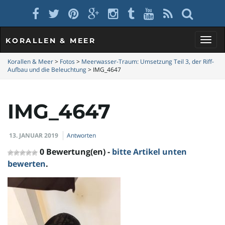
KORALLEN & MEER
S
Korallen & Meer
>
Fotos
>
Meerwasser-Traum: Umsetzung Teil 3, der Riff-
Aufbau und die Beleuchtung
>
IMG_4647
c
IMG_4647
13. JANUAR 2019
Antworten
h
0 Bewertung(en) -
bitte Artikel unten
bewerten
.
a