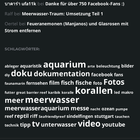
บาคาร่า ufa11k
bei
Danke für über 750 Facebook-Fans :)
Ralf
bei
Meerwasser-Traum: Umsetzung Teil 1
Oertel
bei
Feueranemonen (Manjanos) und Glasrosen mit
Strom entfernen
SCHLAGWÖRTER:
aquarium
aquaristik
bilder
ableger
beleuchtung
arte
doku
dokumentation
facebook
fans
diy
Fotos
fisch
fische
film
fernsehen
foto
faunamarin
korallen
led
makro
futter
great barrier reef
karibik
koralle
meerwasser
meer
meerwasseraquarium
messe
ozean
nacht
pumpe
reptil
riff
reef
sindelfingen
stuttgart
Seafriendlyreef
tauchen
video
tv
youtube
unterwasser
tipp
technik