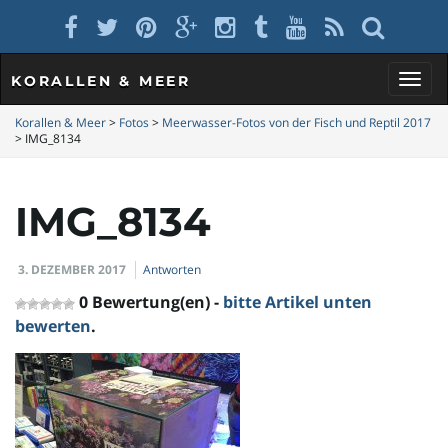
KORALLEN & MEER
S
Korallen & Meer
>
Fotos
>
Meerwasser-Fotos von der Fisch und Reptil 2017
>
IMG_8134
c
IMG_8134
3. DEZEMBER 2017
Antworten
h
0 Bewertung(en) -
bitte Artikel unten
bewerten
.
a