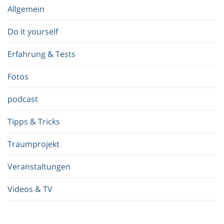
e
Allgemein
g
r
Do it yourself
i
f
Erfahrung & Tests
f
.
Fotos
.
.
podcast
Tipps & Tricks
Traumprojekt
Veranstaltungen
Videos & TV