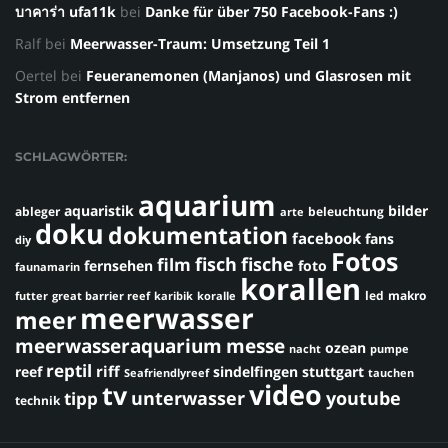
บาคาร่า ufa11k
bei
Danke für über 750 Facebook-Fans :)
Ralf
bei
Meerwasser-Traum: Umsetzung Teil 1
Oertel
bei
Feueranemonen (Manjanos) und Glasrosen mit
Strom entfernen
SCHLAGWÖRTER:
aquarium
aquaristik
bilder
ableger
beleuchtung
arte
doku
dokumentation
facebook
fans
diy
Fotos
fisch
fische
film
fernsehen
foto
faunamarin
korallen
led
makro
futter
great barrier reef
karibik
koralle
meerwasser
meer
meerwasseraquarium
messe
ozean
nacht
pumpe
reptil
riff
reef
sindelfingen
stuttgart
Seafriendlyreef
tauchen
video
tv
youtube
unterwasser
tipp
technik