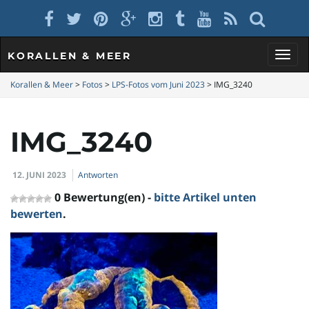
KORALLEN & MEER
S
Korallen & Meer
>
Fotos
>
LPS-Fotos vom Juni 2023
>
IMG_3240
IMG_3240
c
12. JUNI 2023
Antworten
h
0 Bewertung(en) -
bitte Artikel unten
bewerten
.
a