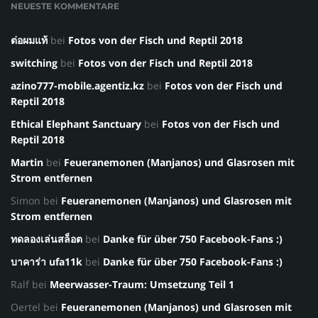
NEUESTE KOMMENTARE
ต่อผมแท้
bei
Fotos von der Fisch und Reptil 2018
switching
bei
Fotos von der Fisch und Reptil 2018
azino777-mobile.agentiz.kz
bei
Fotos von der Fisch und
Reptil 2018
Ethical Elephant Sanctuary
bei
Fotos von der Fisch und
Reptil 2018
Martin
bei
Feueranemonen (Manjanos) und Glasrosen mit
Strom entfernen
Simon
bei
Feueranemonen (Manjanos) und Glasrosen mit
Strom entfernen
ทดลองเล่นสล็อต
bei
Danke für über 750 Facebook-Fans :)
บาคาร่า ufa11k
bei
Danke für über 750 Facebook-Fans :)
Ralf
bei
Meerwasser-Traum: Umsetzung Teil 1
Oertel
bei
Feueranemonen (Manjanos) und Glasrosen mit