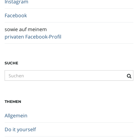
Instagram
Facebook
sowie auf meinem
privaten Facebook-Profil
SUCHE
S
u
c
h
THEMEN
b
e
Allgemein
g
r
Do it yourself
i