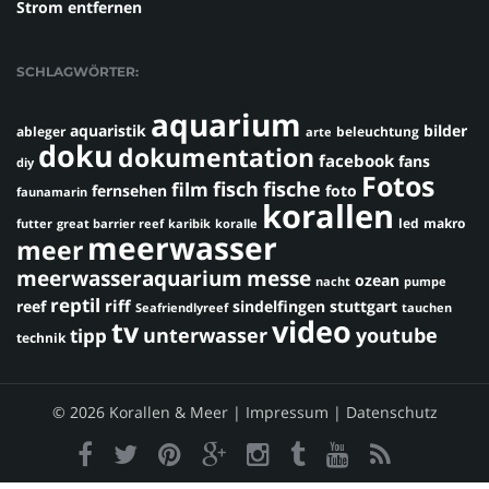
Strom entfernen
SCHLAGWÖRTER:
aquarium
aquaristik
bilder
ableger
beleuchtung
arte
doku
dokumentation
facebook
fans
diy
Fotos
fisch
fische
film
fernsehen
foto
faunamarin
korallen
led
makro
futter
great barrier reef
karibik
koralle
meerwasser
meer
meerwasseraquarium
messe
ozean
nacht
pumpe
reptil
riff
reef
sindelfingen
stuttgart
Seafriendlyreef
tauchen
video
tv
youtube
unterwasser
tipp
technik
© 2026 Korallen & Meer |
Impressum
|
Datenschutz