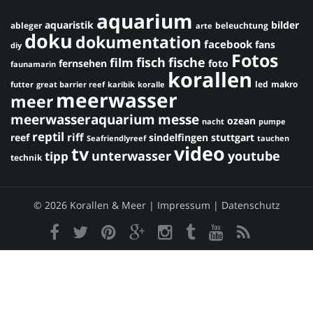
aquarium
aquaristik
bilder
ableger
beleuchtung
arte
doku
dokumentation
facebook
fans
diy
Fotos
fisch
fische
film
fernsehen
foto
faunamarin
korallen
led
makro
futter
great barrier reef
karibik
koralle
meerwasser
meer
meerwasseraquarium
messe
ozean
nacht
pumpe
reptil
riff
reef
sindelfingen
stuttgart
Seafriendlyreef
tauchen
video
tv
youtube
unterwasser
tipp
technik
© 2026 Korallen & Meer |
Impressum
|
Datenschutz