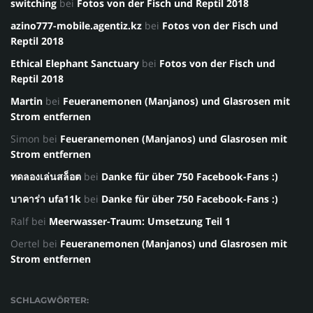
switching
bei
Fotos von der Fisch und Reptil 2018
azino777-mobile.agentiz.kz
bei
Fotos von der Fisch und
Reptil 2018
Ethical Elephant Sanctuary
bei
Fotos von der Fisch und
Reptil 2018
Martin
bei
Feueranemonen (Manjanos) und Glasrosen mit
Strom entfernen
Simon
bei
Feueranemonen (Manjanos) und Glasrosen mit
Strom entfernen
ทดลองเล่นสล็อต
bei
Danke für über 750 Facebook-Fans :)
บาคาร่า ufa11k
bei
Danke für über 750 Facebook-Fans :)
Ralf
bei
Meerwasser-Traum: Umsetzung Teil 1
Oertel
bei
Feueranemonen (Manjanos) und Glasrosen mit
Strom entfernen
SCHLAGWÖRTER: