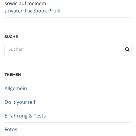
sowie auf meinem
privaten Facebook-Profil
SUCHE
S
u
c
h
THEMEN
b
e
Allgemein
g
r
Do it yourself
i
f
Erfahrung & Tests
f
.
Fotos
.