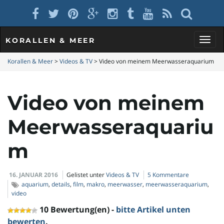
KORALLEN & MEER
S
Korallen & Meer
>
Videos & TV
>
Video von meinem Meerwasseraquarium
Video von meinem
c
Meerwasseraquariu
h
m
16. JANUAR 2016
Gelistet unter
Videos & TV
5 Kommentare
a
aquarium
,
details
,
film
,
makro
,
meerwasser
,
meerwasseraquarium
,
video
10 Bewertung(en) -
bitte Artikel unten
bewerten
.