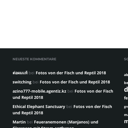
NEUESTE KOMMENTARE
S
ต่อผมแท้
bei
Fotos von der Fisch und Reptil 2018
ab
switching
bei
Fotos von der Fisch und Reptil 2018
be
d
azino777-mobile.agentiz.kz
bei
Fotos von der Fisch
und Reptil 2018
f
Ethical Elephant Sanctuary
bei
Fotos von der Fisch
gr
und Reptil 2018
m
m
Martin
bei
Feueranemonen (Manjanos) und