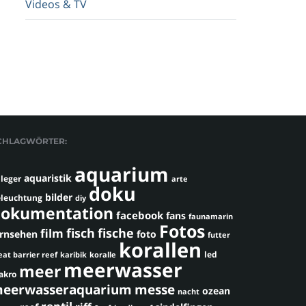
Videos & TV
CHLAGWÖRTER:
aquarium
aquaristik
leger
arte
doku
bilder
leuchtung
diy
okumentation
facebook
fans
faunamarin
Fotos
fisch
fische
film
ernsehen
foto
futter
korallen
led
eat barrier reef
karibik
koralle
meerwasser
meer
akro
eerwasseraquarium
messe
ozean
nacht