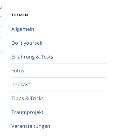
c
h
THEMEN
b
e
Allgemein
g
r
Do it yourself
i
f
Erfahrung & Tests
f
.
Fotos
.
.
podcast
Tipps & Tricks
Traumprojekt
Veranstaltungen