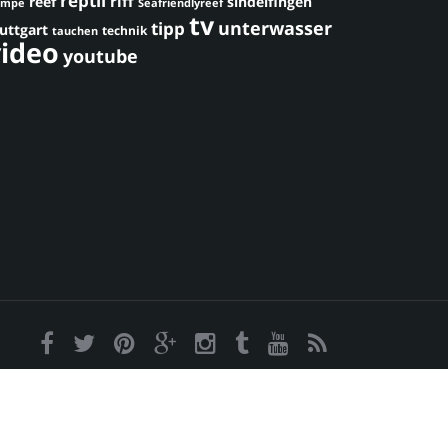
reptil
riff
reef
sindelfingen
umpe
Seafriendlyreef
tv
unterwasser
tipp
uttgart
technik
tauchen
video
youtube