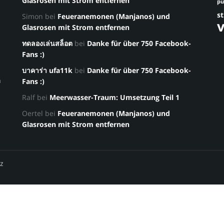
Glasrosen mit Strom entfernen
p
st
Simon
bei
Feueranemonen (Manjanos) und
Glasrosen mit Strom entfernen
ทดลองเล่นสล็อต
bei
Danke für über 750 Facebook-
Fans :)
บาคาร่า ufa11k
bei
Danke für über 750 Facebook-
a
Fans :)
Ralf
bei
Meerwasser-Traum: Umsetzung Teil 1
Oertel
bei
Feueranemonen (Manjanos) und
Glasrosen mit Strom entfernen
z