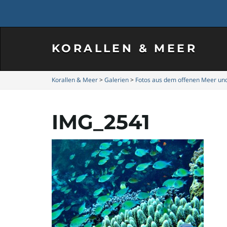
KORALLEN & MEER
Korallen & Meer
>
Galerien
>
Fotos aus dem offenen Meer un
IMG_2541