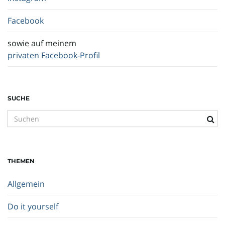
Facebook
sowie auf meinem
privaten Facebook-Profil
SUCHE
S
u
c
h
THEMEN
b
e
Allgemein
g
r
Do it yourself
i
f