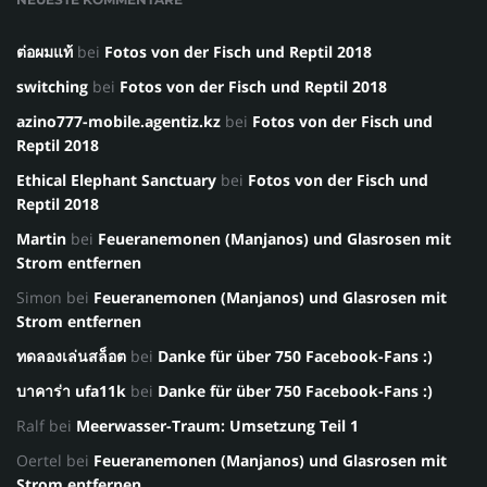
ต่อผมแท้
bei
Fotos von der Fisch und Reptil 2018
switching
bei
Fotos von der Fisch und Reptil 2018
azino777-mobile.agentiz.kz
bei
Fotos von der Fisch und
Reptil 2018
Ethical Elephant Sanctuary
bei
Fotos von der Fisch und
Reptil 2018
Martin
bei
Feueranemonen (Manjanos) und Glasrosen mit
Strom entfernen
Simon
bei
Feueranemonen (Manjanos) und Glasrosen mit
Strom entfernen
ทดลองเล่นสล็อต
bei
Danke für über 750 Facebook-Fans :)
บาคาร่า ufa11k
bei
Danke für über 750 Facebook-Fans :)
Ralf
bei
Meerwasser-Traum: Umsetzung Teil 1
Oertel
bei
Feueranemonen (Manjanos) und Glasrosen mit
Strom entfernen