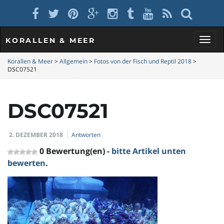
KORALLEN & MEER
S
Korallen & Meer
>
Allgemein
>
Fotos von der Fisch und Reptil 2018
>
DSC07521
c
DSC07521
2. DEZEMBER 2018
Antworten
h
0 Bewertung(en) -
bitte Artikel unten
bewerten
.
a