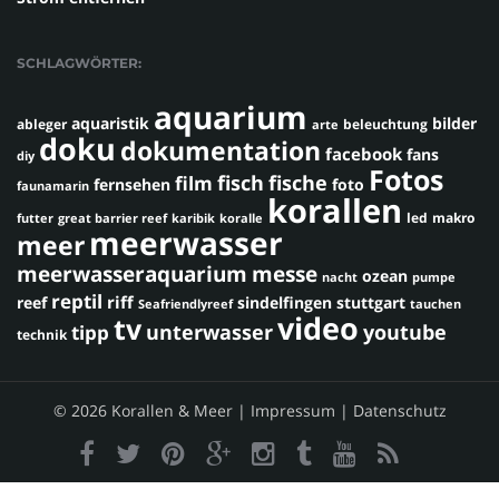
SCHLAGWÖRTER:
aquarium
aquaristik
bilder
ableger
beleuchtung
arte
doku
dokumentation
facebook
fans
diy
Fotos
fisch
fische
film
fernsehen
foto
faunamarin
korallen
led
makro
futter
great barrier reef
karibik
koralle
meerwasser
meer
meerwasseraquarium
messe
ozean
nacht
pumpe
reptil
riff
reef
sindelfingen
stuttgart
Seafriendlyreef
tauchen
video
tv
youtube
unterwasser
tipp
technik
© 2026 Korallen & Meer |
Impressum
|
Datenschutz