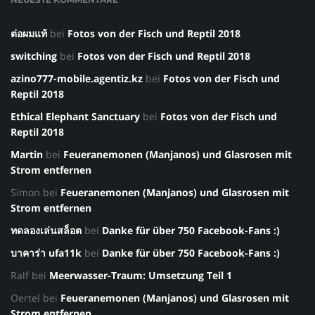
ต่อผมแท้
bei
Fotos von der Fisch und Reptil 2018
switching
bei
Fotos von der Fisch und Reptil 2018
azino777-mobile.agentiz.kz
bei
Fotos von der Fisch und
Reptil 2018
Ethical Elephant Sanctuary
bei
Fotos von der Fisch und
Reptil 2018
Martin
bei
Feueranemonen (Manjanos) und Glasrosen mit
Strom entfernen
Simon
bei
Feueranemonen (Manjanos) und Glasrosen mit
Strom entfernen
ทดลองเล่นสล็อต
bei
Danke für über 750 Facebook-Fans :)
บาคาร่า ufa11k
bei
Danke für über 750 Facebook-Fans :)
Ralf
bei
Meerwasser-Traum: Umsetzung Teil 1
Oertel
bei
Feueranemonen (Manjanos) und Glasrosen mit
Strom entfernen