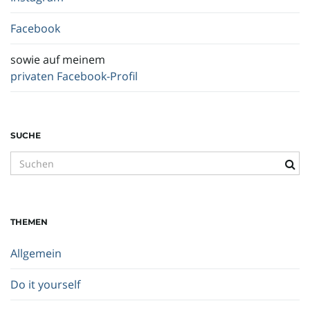
Facebook
sowie auf meinem
privaten Facebook-Profil
SUCHE
S
u
c
h
THEMEN
b
e
Allgemein
g
r
Do it yourself
i
f