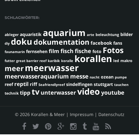
SCHLAGWÖRTER:
aquarium
aquaristik
bilder
ableger
beleuchtung
arte
doku
dokumentation
facebook
fans
diy
Fotos
fisch
fische
film
fernsehen
foto
faunamarin
korallen
led
makro
futter
great barrier reef
karibik
koralle
meerwasser
meer
meerwasseraquarium
messe
ozean
nacht
pumpe
reptil
riff
reef
sindelfingen
stuttgart
Seafriendlyreef
tauchen
video
tv
youtube
unterwasser
tipp
technik
© 2026 Korallen & Meer |
Impressum
|
Datenschutz