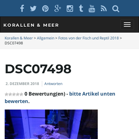
KORALLEN & MEER
S
Korallen & Meer
>
Allgemein
>
Fotos von der Fisch und Reptil 2018
>
DSC07498
c
DSC07498
2. DEZEMBER 2018
Antworten
h
0 Bewertung(en) -
bitte Artikel unten
bewerten
.
a