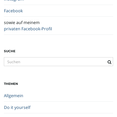
Facebook
sowie auf meinem
privaten Facebook-Profil
SUCHE
S
u
c
h
THEMEN
b
e
Allgemein
g
r
Do it yourself
i
f