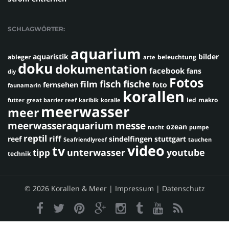
SCHLAGWÖRTER:
aquarium
aquaristik
bilder
ableger
beleuchtung
arte
doku
dokumentation
facebook
fans
diy
Fotos
fisch
fische
film
fernsehen
foto
faunamarin
korallen
led
makro
futter
great barrier reef
karibik
koralle
meerwasser
meer
meerwasseraquarium
messe
ozean
nacht
pumpe
reptil
riff
reef
sindelfingen
stuttgart
Seafriendlyreef
tauchen
video
tv
youtube
unterwasser
tipp
technik
© 2026 Korallen & Meer |
Impressum
|
Datenschutz