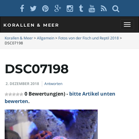
KORALLEN & MEER
S
Korallen & Meer
>
Allgemein
>
Fotos von der Fisch und Reptil 2018
>
DSC07198
c
DSC07198
2. DEZEMBER 2018
Antworten
h
0 Bewertung(en) -
bitte Artikel unten
bewerten
.
a