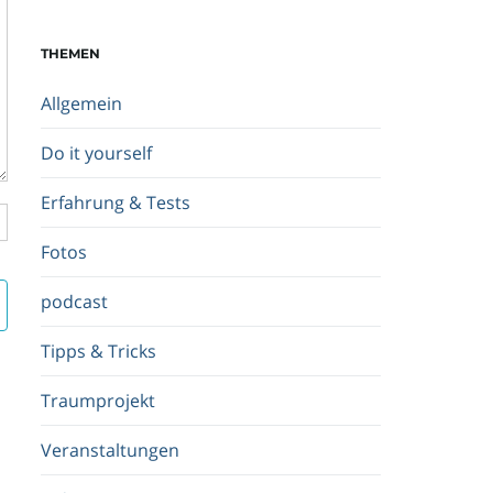
c
h
THEMEN
b
e
Allgemein
g
r
Do it yourself
i
f
Erfahrung & Tests
f
.
Fotos
.
.
podcast
Tipps & Tricks
Traumprojekt
Veranstaltungen