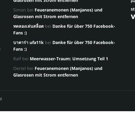
Glasrosen mit Strom entfernen
p
st
Simon
bei
Feueranemonen (Manjanos) und
Glasrosen mit Strom entfernen
ทดลองเล่นสล็อต
bei
Danke für über 750 Facebook-
Fans :)
บาคาร่า ufa11k
bei
Danke für über 750 Facebook-
a
Fans :)
Ralf
bei
Meerwasser-Traum: Umsetzung Teil 1
Oertel
bei
Feueranemonen (Manjanos) und
Glasrosen mit Strom entfernen
z