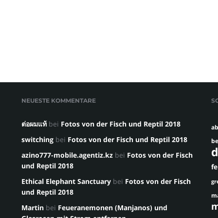
NEUESTE KOMMENTARE
S
ต่อผมแท้
bei
Fotos von der Fisch und Reptil 2018
ab
switching
bei
Fotos von der Fisch und Reptil 2018
be
d
azino777-mobile.agentiz.kz
bei
Fotos von der Fisch
und Reptil 2018
f
Ethical Elephant Sanctuary
bei
Fotos von der Fisch
gr
und Reptil 2018
m
m
Martin
bei
Feueranemonen (Manjanos) und