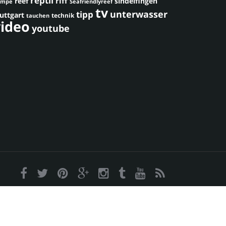
reptil
riff
reef
sindelfingen
umpe
Seafriendlyreef
tv
unterwasser
tipp
uttgart
technik
tauchen
video
youtube