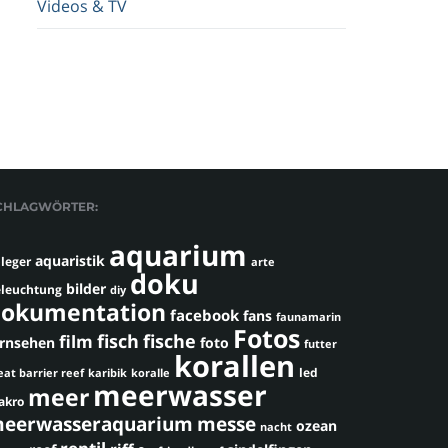
Videos & TV
CHLAGWÖRTER:
aquarium
aquaristik
leger
arte
doku
bilder
leuchtung
diy
okumentation
facebook
fans
faunamarin
Fotos
fisch
fische
film
ernsehen
foto
futter
korallen
led
eat barrier reef
karibik
koralle
meerwasser
meer
akro
eerwasseraquarium
messe
ozean
nacht