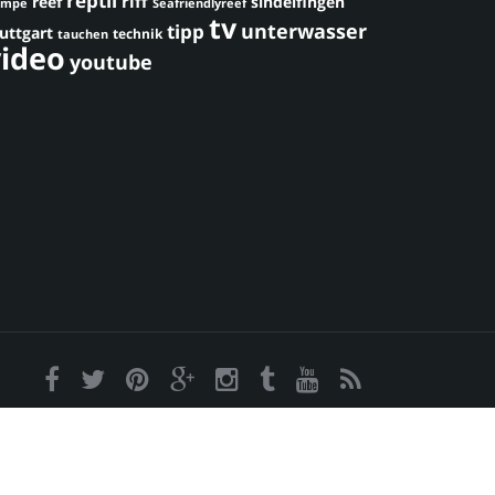
reptil
riff
reef
sindelfingen
umpe
Seafriendlyreef
tv
unterwasser
tipp
uttgart
technik
tauchen
video
youtube