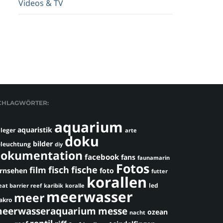
Videos & TV
CHLAGWÖRTER:
aquarium
aquaristik
leger
arte
doku
bilder
leuchtung
diy
okumentation
facebook
fans
faunamarin
Fotos
fisch
fische
film
ernsehen
foto
futter
korallen
led
eat barrier reef
karibik
koralle
meerwasser
meer
akro
eerwasseraquarium
messe
ozean
nacht