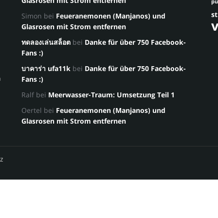
Glasrosen mit Strom entfernen
p
st
Simon
bei
Feueranemonen (Manjanos) und
Glasrosen mit Strom entfernen
ทดลองเล่นสล็อต
bei
Danke für über 750 Facebook-
Fans :)
บาคาร่า ufa11k
bei
Danke für über 750 Facebook-
a
Fans :)
Ralf
bei
Meerwasser-Traum: Umsetzung Teil 1
Oertel
bei
Feueranemonen (Manjanos) und
Glasrosen mit Strom entfernen
z