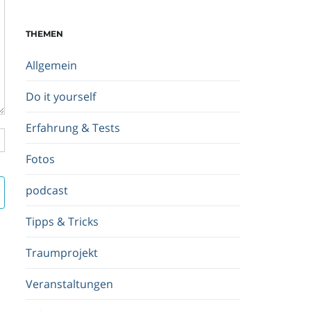
c
h
THEMEN
b
e
Allgemein
g
r
Do it yourself
i
f
Erfahrung & Tests
f
.
Fotos
.
.
podcast
Tipps & Tricks
Traumprojekt
Veranstaltungen