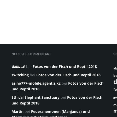
NEUESTE KOMMENTARE
S
ต่อผมแท้
bei
Fotos von der Fisch und Reptil 2018
ab
switching
bei
Fotos von der Fisch und Reptil 2018
be
d
azino777-mobile.agentiz.kz
bei
Fotos von der Fisch
und Reptil 2018
f
Ethical Elephant Sanctuary
bei
Fotos von der Fisch
gr
und Reptil 2018
m
m
Martin
bei
Feueranemonen (Manjanos) und