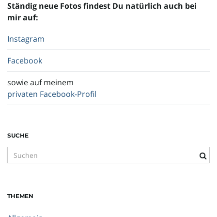
Ständig neue Fotos findest Du natürlich auch bei
mir auf:
Instagram
Facebook
sowie auf meinem
privaten Facebook-Profil
SUCHE
S
u
c
h
THEMEN
b
e