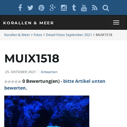
KORALLEN & MEER
S
Korallen & Meer
>
Fotos
>
Detail-Fotos September 2021
>
MUIX1518
MUIX1518
c
25. OKTOBER 2021
Antworten
h
0 Bewertung(en) -
bitte Artikel unten
bewerten
.
a