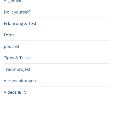
Allgemein
g
r
Do it yourself
i
f
Erfahrung & Tests
f
.
Fotos
.
.
podcast
Tipps & Tricks
Traumprojekt
Veranstaltungen
Videos & TV