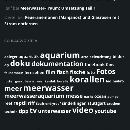
Ralf
bei
Meerwasser-Traum: Umsetzung Teil 1
Oertel
bei
Feueranemonen (Manjanos) und Glasrosen mit
Strom entfernen
SCHLAGWÖRTER:
aquarium
aquaristik
bilder
ableger
beleuchtung
arte
doku
dokumentation
facebook
fans
diy
Fotos
fisch
fische
film
fernsehen
foto
faunamarin
korallen
led
makro
futter
great barrier reef
karibik
koralle
meerwasser
meer
meerwasseraquarium
messe
ozean
nacht
pumpe
reptil
riff
reef
sindelfingen
stuttgart
Seafriendlyreef
tauchen
video
tv
youtube
unterwasser
tipp
technik