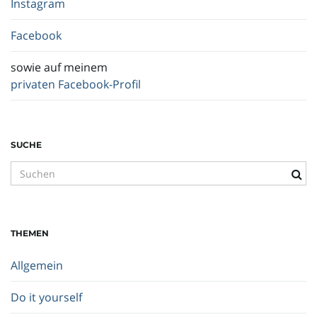
Instagram
Facebook
sowie auf meinem
privaten Facebook-Profil
SUCHE
S
u
c
h
THEMEN
b
e
Allgemein
g
r
Do it yourself
i