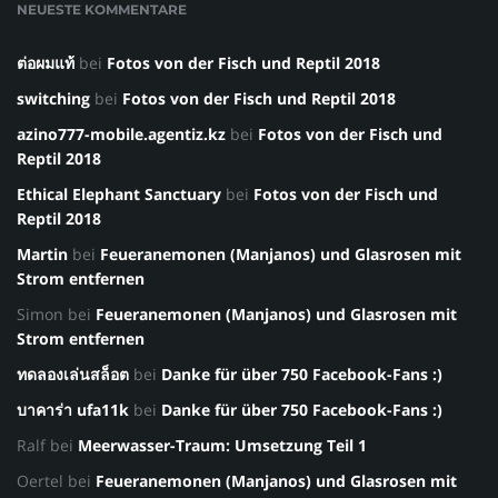
NEUESTE KOMMENTARE
ต่อผมแท้
bei
Fotos von der Fisch und Reptil 2018
switching
bei
Fotos von der Fisch und Reptil 2018
azino777-mobile.agentiz.kz
bei
Fotos von der Fisch und
Reptil 2018
Ethical Elephant Sanctuary
bei
Fotos von der Fisch und
Reptil 2018
Martin
bei
Feueranemonen (Manjanos) und Glasrosen mit
Strom entfernen
Simon
bei
Feueranemonen (Manjanos) und Glasrosen mit
Strom entfernen
ทดลองเล่นสล็อต
bei
Danke für über 750 Facebook-Fans :)
บาคาร่า ufa11k
bei
Danke für über 750 Facebook-Fans :)
Ralf
bei
Meerwasser-Traum: Umsetzung Teil 1
Oertel
bei
Feueranemonen (Manjanos) und Glasrosen mit