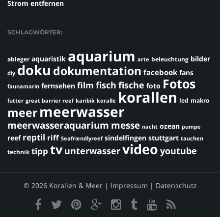
Strom entfernen
SCHLAGWÖRTER:
aquarium
aquaristik
bilder
ableger
beleuchtung
arte
doku
dokumentation
facebook
fans
diy
Fotos
fisch
fische
film
fernsehen
foto
faunamarin
korallen
led
makro
futter
great barrier reef
karibik
koralle
meerwasser
meer
meerwasseraquarium
messe
ozean
nacht
pumpe
reptil
riff
reef
sindelfingen
stuttgart
Seafriendlyreef
tauchen
video
tv
youtube
unterwasser
tipp
technik
© 2026 Korallen & Meer |
Impressum
|
Datenschutz